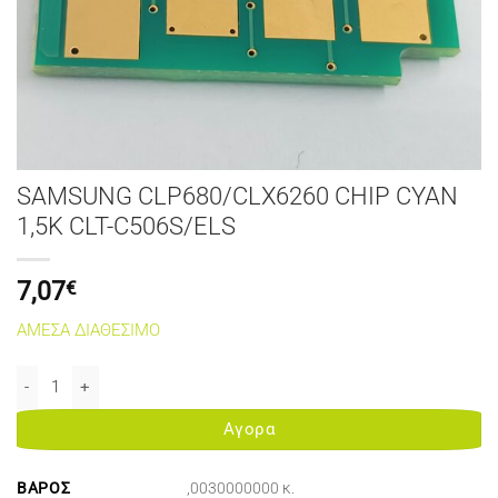
SAMSUNG CLP680/CLX6260 CHIP CYAN
1,5K CLT-C506S/ELS
7,07
€
ΑΜΕΣΑ ΔΙΑΘΕΣΙΜΟ
SAMSUNG CLP680/CLX6260 CHIP CYAN 1,5K CLT-C506S/ELS ποσότ
Αγορα
ΒΆΡΟΣ
,0030000000 κ.