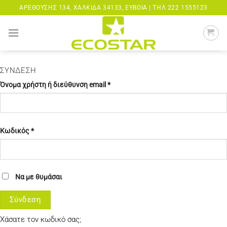
Μετάβαση
ΑΡΕΘΟΎΣΗΣ 134, ΧΑΛΚΊΔΑ 34133, ΕΎΒΟΙΑ |
ΤΗΛ 222 1555123
στο
περιεχόμενο
ΣΎΝΔΕΣΗ
Απαιτείται
Όνομα χρήστη ή διεύθυνση email
*
Απαιτείται
Κωδικός
*
Να με θυμάσαι
Σύνδεση
Χάσατε τον κωδικό σας;