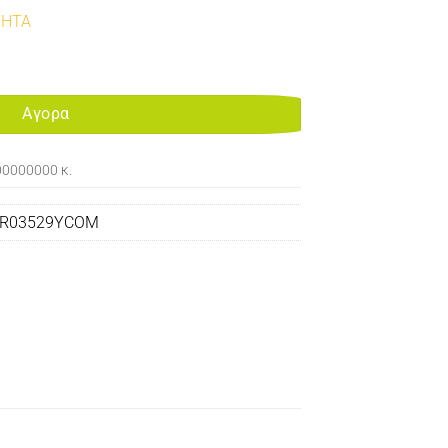
ΤΗΤΑ
TONER YELLOW 8K WEST EUROPE FOR USE IN XEROX VERSALINK C40
Αγορα
00000000 κ.
6R03529YCOM