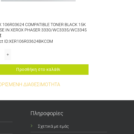
 106R03624 COMPATIBLE TONER BLACK 15K
SE IN XEROX PHASER 3330/WC3335/WC3345
€
ct ID:XER106R03624BKCOM
 XEROX PHASER 6121MFP ποσότητα
 106R03624 COMPATIBLE TONER BLACK 15K FOR USE IN XEROX PHASER 33
Προσθήκη στο καλάθι
ΟΡΙΣΜΕΝΗ ΔΙΑΘΕΣΙΜΟΤΗΤΑ
Πληροφορίες
Σχετικά με εμάς