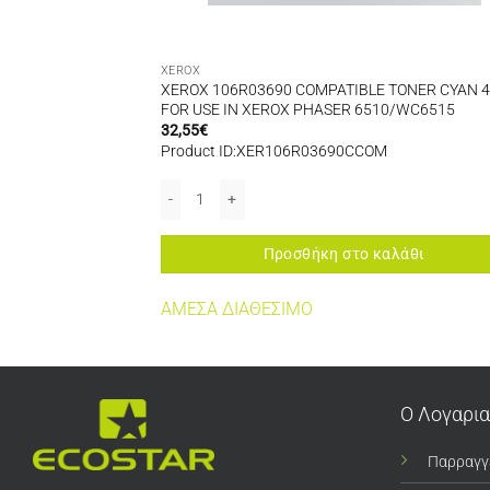
XEROX
 TONER YELLOW
XEROX 106R03690 COMPATIBLE TONER CYAN 4
R 6510/WC6515
FOR USE IN XEROX PHASER 6510/WC6515
32,55
€
Product ID:XER106R03690CCOM
οσότητα
ER YELLOW 4,3K FOR USE IN XEROX PHASER 6510/WC6515 ποσότητα
XEROX 106R03690 COMPATIBLE TONER CYAN 4,3K 
αλάθι
Προσθήκη στο καλάθι
ΑΜΕΣΑ ΔΙΑΘΕΣΙΜΟ
Ο Λογαρι
Παρραγγ