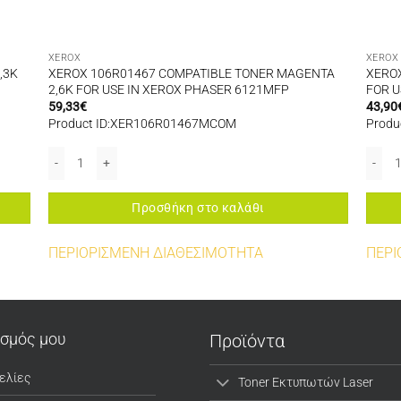
XEROX
XEROX
,3K
XEROX 106R01467 COMPATIBLE TONER MAGENTA
XEROX
2,6K FOR USE IN XEROX PHASER 6121MFP
FOR U
59,33
€
43,90
Product ID:XER106R01467MCOM
Produ
FOR USE IN XEROX PHASER 6510/WC6515 ποσότητα
XEROX 106R01467 COMPATIBLE TONER MAGENTA 2,6K FOR USE IN
XEROX
Προσθήκη στο καλάθι
ΠΕΡΙΟΡΙΣΜΕΝΗ ΔΙΑΘΕΣΙΜΟΤΗΤΑ
ΠΕΡΙ
ασμός μου
Προϊόντα
ελίες
Toner Εκτυπωτών Laser