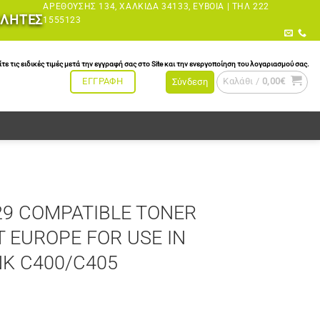
ΑΡΕΘΟΎΣΗΣ 134, ΧΑΛΚΊΔΑ 34133, ΕΎΒΟΙΑ |
ΤΗΛ 222
ΩΛΗΤΕΣ
1555123
τις ειδικές τιμές μετά την εγγραφή σας στο Site και την ενεργοποίηση του λογαριασμού σας.
Καλάθι /
0,00
€
ΕΓΓΡΑΦΗ
Σύνδεση
29 COMPATIBLE TONER
 EUROPE FOR USE IN
NK C400/C405