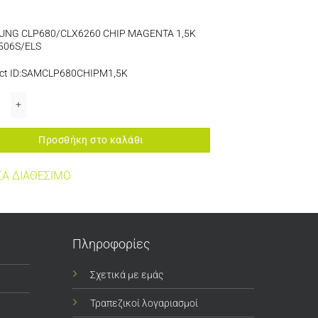
UNG CLP680/CLX6260 CHIP MAGENTA 1,5K
506S/ELS
ct ID:SAMCLP680CHIPM1,5K
NG CLP680/CLX6260 CHIP MAGENTA 1,5K CLT-M506S/ELS ποσότητα
Προσθήκη στο καλάθι
Α ΔΙΑΘΕΣΙΜΟ
Πληροφορίες
Σχετικά με εμάς
Τραπεζικοί λογαριασμοί