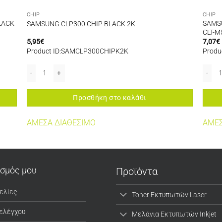
CHIP
CHIP
LACK
SAMS
SAMSUNG CLP300 CHIP BLACK 2K
CLT-M
5,95
€
7,07
€
Product ID:SAMCLP300CHIPK2K
Produ
K CLT-K5082L ποσότητα
SAMSUNG CLP300 CHIP BLACK 2K ποσότητα
SAMSU
Προσθήκη στο καλάθι
ΑΜΕΣΑ ΔΙΑΘΕΣΙΜΟ
ΑΜΕΣ
ασμός μου
Προϊόντα
ελίες
Toner Εκτυπωτών Laser
 ελέγχου
Μελάνια Εκτυπωτών Inkjet