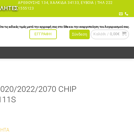
ΑΡΕΘΟΎΣΗΣ 134, ΧΑΛΚΊΔΑ 34133, ΕΎΒΟΙΑ |
ΤΗΛ 222
ΩΛΗΤΕΣ
1555123
τις ειδικές τιμές μετά την εγγραφή σας στο Site και την ενεργοποίηση του λογαριασμού σας.
Καλάθι /
0,00
€
ΕΓΓΡΑΦΗ
Σύνδεση
020/2022/2070 CHIP
111S
ΤΗΤΑ