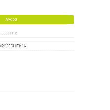
CHIP BLACK 1K MLT-D111S ποσότητα
Αγορα
10000000 κ.
M2020CHIPK1K