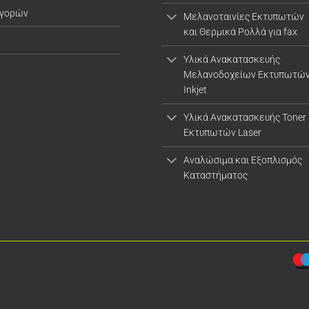
αγορών
Μελανοταινίες Εκτυπωτών
και Θερμικά Ρολλά για fax
Υλικά Ανακατασκευής
Μελανοδοχείων Εκτυπωτώ
Inkjet
Υλικά Ανακατασκευής Toner
Εκτυπωτών Laser
Αναλώσιμα και Εξοπλισμός
Καταστήματος