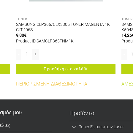
TONER
TONER
SAMSUNG CLP365/CLX3305 TONER MAGENTA 1K
SAMSU
CLT-406S
K504S
9,80
€
14,26
Product ID:SAMCLP365TNM1K
Produ
W 4K CLT-Y5082L ποσότητα
SAMSUNG CLP365/CLX3305 TONER MAGENTA 1K CLT-406S ποσότη
SAMSU
Προσθήκη στο καλάθι
ΠΕΡΙΟΡΙΣΜΕΝΗ ΔΙΑΘΕΣΙΜΟΤΗΤΑ
ΑΜΕΣ
ασμός μου
Προϊόντα
ελίες
Toner Εκτυπωτών Laser