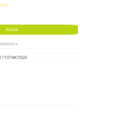
ΤΗΤΑ
615/1620/1640/XEROX PE16 70GR ποσότητα
Αγορα
00000000 κ.
1710TNK70GR