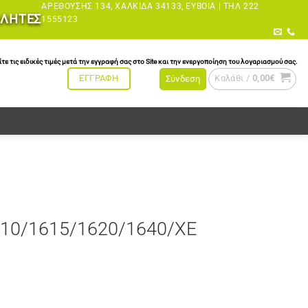
ΑΡΕΘΟΎΣΗΣ 134, ΧΑΛΚΊΔΑ 34133, ΕΎΒΟΙΑ |
ΤΗΛ 222
ΩΛΗΤΕΣ
1555123
τις ειδικές τιμές μετά την εγγραφή σας στο Site και την ενεργοποίηση του λογαριασμού σας.
Καλάθι /
0,00
€
ΕΓΓΡΑΦΗ
Σύνδεση
10/1615/1620/1640/XE