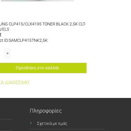
NG CLP415/CLX4195 TONER BLACK 2,5K CLT-
/ELS
€
ct ID:SAMCLP415TNK2,5K
τα
NG CLP415/CLX4195 TONER BLACK 2,5K CLT-K504S/ELS ποσότητα
Προσθήκη στο καλάθι
Α ΔΙΑΘΕΣΙΜΟ
Πληροφορίες
Σχετικά με εμάς