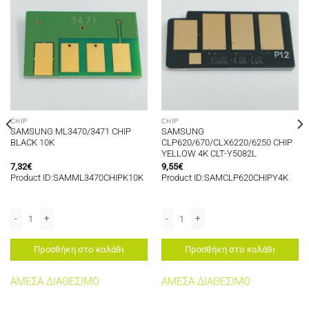
CHIP
CHIP
SAMSUNG ML3470/3471 CHIP
SAMSUNG
BLACK 10K
CLP620/670/CLX6220/6250 CHIP
YELLOW 4K CLT-Y5082L
7,32
€
9,55
€
Product ID:SAMML3470CHIPK10K
Product ID:SAMCLP620CHIPY4K
-C4072S CHIP CYAN 1K ποσότητα
SAMSUNG ML3470/3471 CHIP BLACK 10K ποσότητα
SAMSUNG CLP620/670/CLX6220/6250 
Προσθήκη στο καλάθι
Προσθήκη στο καλάθι
ΑΜΕΣΑ ΔΙΑΘΕΣΙΜΟ
ΑΜΕΣΑ ΔΙΑΘΕΣΙΜΟ