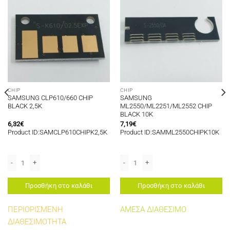
CHIP
CHIP
SAMSUNG CLP610/660 CHIP
SAMSUNG
BLACK 2,5K
ML2550/ML2251/ML2552 CHIP
BLACK 10K
6,32
€
7,19
€
Product ID:SAMCLP610CHIPK2,5K
Product ID:SAMML2550CHIPK10K
T-M4072S CHIP MAGENTA 1K ποσότητα
SAMSUNG CLP610/660 CHIP BLACK 2,5K ποσότητα
SAMSUNG ML2550/ML2251/ML2552 CH
Προσθήκη στο καλάθι
Προσθήκη στο καλάθι
ΠΕΡΙΟΡΙΣΜΕΝΗ
ΑΜΕΣΑ ΔΙΑΘΕΣΙΜΟ
ΔΙΑΘΕΣΙΜΟΤΗΤΑ