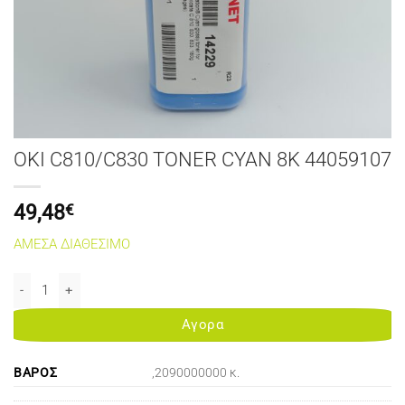
OKI C810/C830 TONER CYAN 8K 44059107
49,48
€
ΑΜΕΣΑ ΔΙΑΘΕΣΙΜΟ
OKI C810/C830 TONER CYAN 8K 44059107 ποσότητα
Αγορα
ΒΆΡΟΣ
,2090000000 κ.