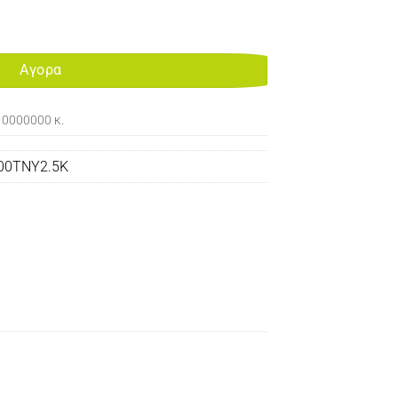
30MFP TONER YELLOW K ποσότητα
Αγορα
10000000 κ.
00TNY2.5K