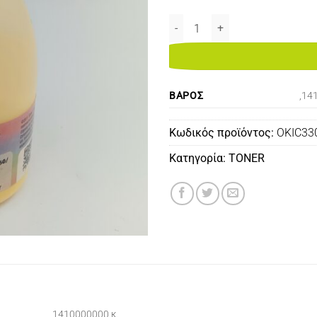
OKI C3300/3400/3450/3600/35
ΒΆΡΟΣ
,14
Κωδικός προϊόντος:
OKIC33
Κατηγορία:
TONER
,1410000000 κ.