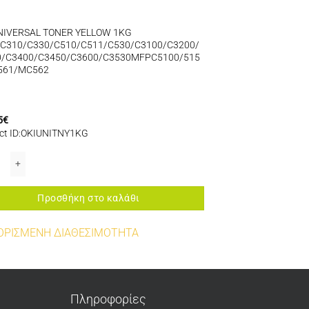
NIVERSAL TONER YELLOW 1KG
C310/C330/C510/C511/C530/C3100/C3200/
0/C3400/C3450/C3600/C3530MFPC5100/515
561/MC562
5
€
ct ID:OKIUNITNY1KG
C6100/C6150/C710/C711/C801/C810/C821/C822/C830/C831/C841/MC780/M
00/5150/MC561/MC562 ποσότητα
NIVERSAL TONER YELLOW 1KG C301/C310/C330/C510/C511/C530/C3100/C3
Προσθήκη στο καλάθι
ΟΡΙΣΜΕΝΗ ΔΙΑΘΕΣΙΜΟΤΗΤΑ
Πληροφορίες