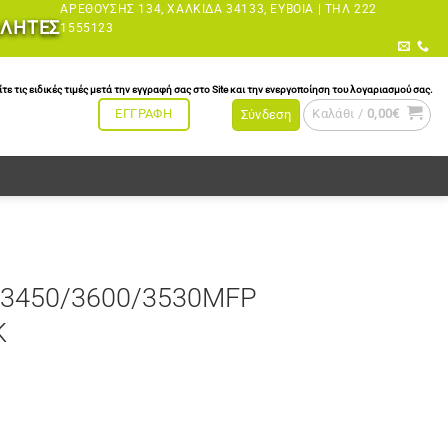
ΑΡΕΘΟΎΣΗΣ 134, ΧΑΛΚΊΔΑ 34133, ΕΎΒΟΙΑ |
ΤΗΛ 222
ΩΛΗΤΕΣ
1555123
τις ειδικές τιμές μετά την εγγραφή σας στο Site και την ενεργοποίηση του λογαριασμού σας.
Καλάθι /
0,00
€
ΕΓΓΡΑΦΗ
Σύνδεση
/3450/3600/3530MFP
K