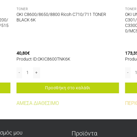
TONER
TONER
OKI C8600/8650/8800 Ricoh C710/711 TONER
OKI U
200/
BLACK 6K
C301/
/515
C330
0/MC
40,80
€
173,3
Product ID:OKIC8600TNK6K
Produ
40 MFP/C5550 MFP/C5600/C5650/C5700/C5750/C5800/C5850/C5900/C610/
0/C510/C511/C530/C3100/C3200/C3300/C3400/C3450/C3600/C3530MFPC51
OKI C8600/8650/8800 Ricoh C710/711 TONER BLACK 6K ποσότητα
OKI U
Προσθήκη στο καλάθι
ΑΜΕΣΑ ΔΙΑΘΕΣΙΜΟ
ΠΕΡΙ
ασμός μου
Προϊόντα