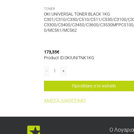
TONER
W 1KG
OKI UNIVERSAL TONER BLACK 1KG
0N/C5300/C5400/C
C301/C310/C330/C510/C511/C530/C3100/C3
C5550
C3300/C3400/C3450/C3600/C3530MFPC5100
0/C5800/C5850/C5
0/MC561/MC562
C711/C801/C810/C
C780/MC860/MC560
173,35
€
Product ID:OKIUNITNK1KG
τα
1KG C5100N/C5150N/C5200N/C5250N/C5300/C5400/C5450/C5510N MFP/C55
OKI UNIVERSAL TONER BLACK 1KG C301/C310/C33
αλάθι
Προσθήκη στο καλάθι
ΤΗΤΑ
ΑΜΕΣΑ ΔΙΑΘΕΣΙΜΟ
Ο Λογαρι