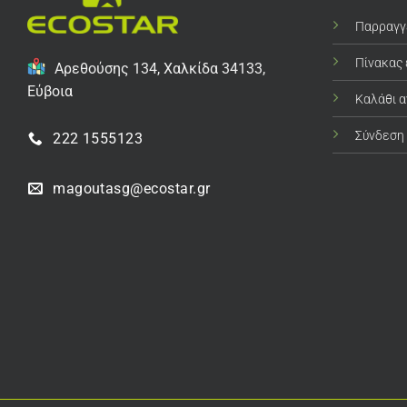
Παρραγγ
Πίνακας
Αρεθούσης 134, Χαλκίδα 34133,
Εύβοια
Καλάθι 
Σύνδεση
222 1555123
magoutasg@ecostar.gr