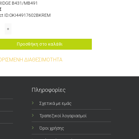
RIDGE B431/MB491
€
ct ID:OKI44917602BKREM
30/511/530/531/MC351 ποσότητα
602 TONER BLACK 12K REMANUFACTURED CARTRIDGE B431/MB491 ποσότητ
Προσθήκη στο καλάθι
ΟΡΙΣΜΕΝΗ ΔΙΑΘΕΣΙΜΟΤΗΤΑ
Πληροφορίες
Σχετικά με εμάς
Τραπεζικοί λογαριασμοί
Όροι χρήσης