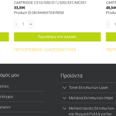
CARTRIDGE C310/330/511/530/531/MC351
CART
33,39
€
48,34
Product ID:OKI44469704YREM
Produ
RIDGE C5600/5700 ποσότητα
44469704TONER YELLOW 2K REMANUFACTURED CARTRIDGE C310/3
44917
Προσθήκη στο καλάθι
ΠΕΡΙΟΡΙΣΜΕΝΗ ΔΙΑΘΕΣΙΜΟΤΗΤΑ
ΠΕΡΙ
ασμός μου
Προϊόντα
ελίες
Toner Εκτυπωτών Laser
 ελέγχου
Μελάνια Εκτυπωτών Inkjet
αγορών
Μελανοταινίες Εκτυπωτών
και Θερμικά Ρολλά για fax