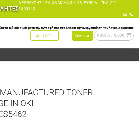
ΑΡΕΘΟΎΣΗΣ 134, ΧΑΛΚΊΔΑ 34133, ΕΎΒΟΙΑ |
ΤΗΛ 222
ΩΛΗΤΕΣ
1555123
τις ειδικές τιμές μετά την εγγραφή σας στο Site και την ενεργοποίηση του λογαριασμού σας.
Καλάθι /
0,00
€
ΕΓΓΡΑΦΗ
Σύνδεση
REMANUFACTURED TONER
E IN OKI
ES5462