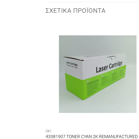
ΣΧΕΤΙΚΆ ΠΡΟΪΌΝΤΑ
OKI
ED TONER MAGENTA
43381907 TONER CYAN 2K REMANUFACTURED