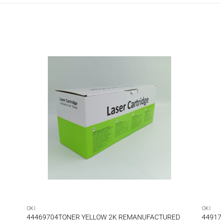
OKI
OKI
44469704TONER YELLOW 2K REMANUFACTURED
4491