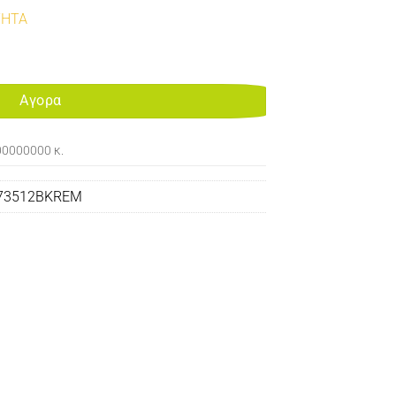
ΤΗΤΑ
 TONER BLACK 6K FOR USE IN OKI ES3452/ES5431/ES5462 ποσότητα
Αγορα
00000000 κ.
73512BKREM