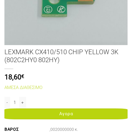
LEXMARK CX410/510 CHIP YELLOW 3K
(802C2HY0 802HY)
18,60
€
ΑΜΕΣΑ ΔΙΑΘΕΣΙΜΟ
LEXMARK CX410/510 CHIP YELLOW 3K (802C2HY0 802HY) ποσότητ
Αγορα
ΒΆΡΟΣ
,0020000000 κ.