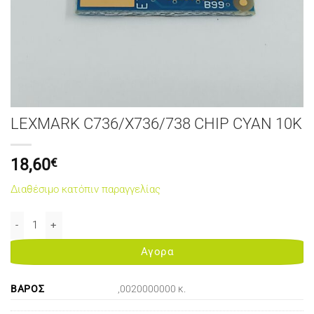
LEXMARK C736/X736/738 CHIP CYAN 10K
18,60
€
Διαθέσιμο κατόπιν παραγγελίας
LEXMARK C736/X736/738 CHIP CYAN 10K ποσότητα
Αγορα
ΒΆΡΟΣ
,0020000000 κ.