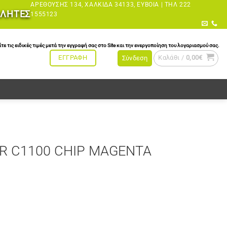
ΑΡΕΘΟΎΣΗΣ 134, ΧΑΛΚΊΔΑ 34133, ΕΎΒΟΙΑ |
ΤΗΛ 222
ΩΛΗΤΕΣ
1555123
τις ειδικές τιμές μετά την εγγραφή σας στο Site και την ενεργοποίηση του λογαριασμού σας.
Καλάθι /
0,00
€
ΕΓΓΡΑΦΗ
Σύνδεση
R C1100 CHIP MAGENTA