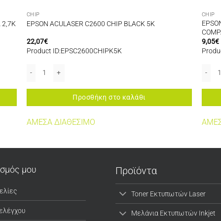
CHIP
CHIP
EPSON
 2,7K
EPSON ACULASER C2600 CHIP BLACK 5K
COMPA
22,07
€
9,05
€
Product ID:EPSC2600CHIPK5K
Produ
 ποσότητα
EPSON ACULASER C2600 CHIP BLACK 5K ποσότητα
EPSON
Προσθήκη στο καλάθι
ΑΜΕΣΑ ΔΙΑΘΕΣΙΜΟ
ΑΜΕΣ
ασμός μου
Προϊόντα
ελίες
Toner Εκτυπωτών Laser
 ελέγχου
Μελάνια Εκτυπωτών Inkjet