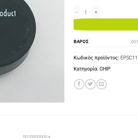
EPSON ACULASER C1100 CHIP M
ΒΆΡΟΣ
,00
Κωδικός προϊόντος:
EPSC11
Κατηγορία:
CHIP
,0010000000 κ.