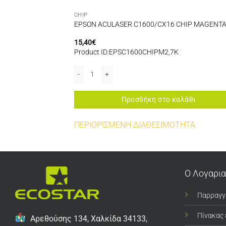
CHIP
F CHIP MAGENTA
EPSON ACULASER C1600/CX16 CHIP MAGENTA
15,40
€
Product ID:EPSC1600CHIPM2,7K
HIP MAGENTA 2,5K C13S050628 ποσότητα
EPSON ACULASER C1600/CX16 CHIP MAGENTA 2,7K
αλάθι
Προσθήκη στο καλάθι
ΠΕΡΙΟΡΙΣΜΕΝΗ ΔΙΑΘΕΣΙΜΟΤΗΤΑ
Ο Λογαρι
Παρραγγ
Πίνακας
Αρεθούσης 134, Χαλκίδα 34133,