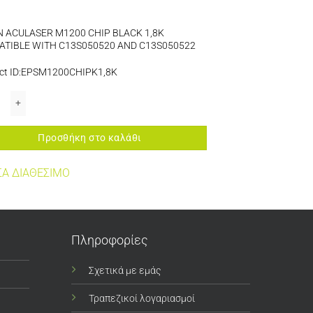
 ACULASER M1200 CHIP BLACK 1,8K
TIBLE WITH C13S050520 AND C13S050522
ct ID:EPSM1200CHIPK1,8K
 ACULASER M1200 CHIP BLACK 1,8K COMPATIBLE WITH C13S050520 AND C1
Προσθήκη στο καλάθι
Α ΔΙΑΘΕΣΙΜΟ
Πληροφορίες
Σχετικά με εμάς
Τραπεζικοί λογαριασμοί