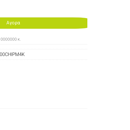
AGENTA 4K ποσότητα
Αγορα
10000000 κ.
00CHIPM4K