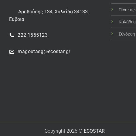
Πίνακας
Αρεθούσης 134, Χαλκίδα 34133,
Εύβοια
Καλάθι 
Σύνδεση
222 1555123
magoutasg@ecostar.gr
Copyright 2026 ©
ECOSTAR