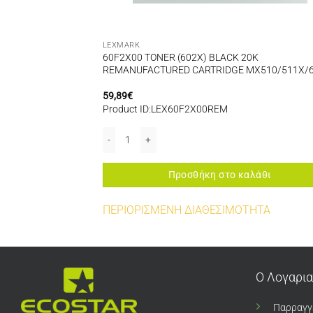
LEXMARK
4K
60F2X00 TONER (602X) BLACK 20K
 LEXMARK
REMANUFACTURED CARTRIDGE MX510/511X/
59,89
€
Product ID:LEX60F2X00REM
REMANUFACTURED FOR USE IN LEXMARK CS310/CS410/CS510 ποσότητα
60F2X00 TONER (602X) BLACK 20K REMANUFACTUR
αλάθι
Προσθήκη στο καλάθι
ΤΗΤΑ
ΠΕΡΙΟΡΙΣΜΕΝΗ ΔΙΑΘΕΣΙΜΟΤΗΤΑ
Ο Λογαρι
Παρραγγ