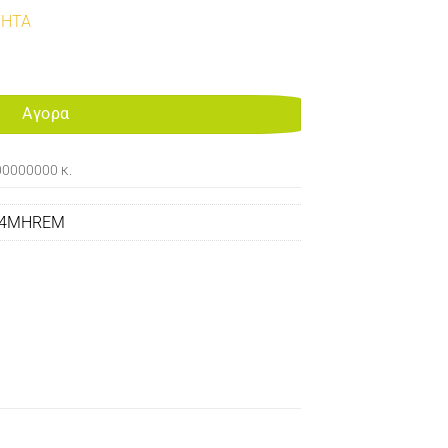
ΤΗΤΑ
ACTURED CARTRIDGE C524/532/534 ποσότητα
Αγορα
00000000 κ.
24MHREM