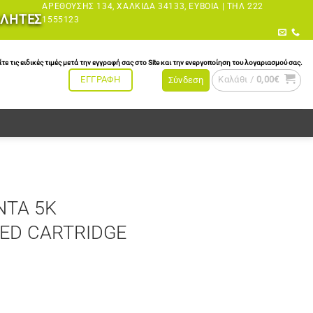
ΑΡΕΘΟΎΣΗΣ 134, ΧΑΛΚΊΔΑ 34133, ΕΎΒΟΙΑ |
ΤΗΛ 222
ΩΛΗΤΕΣ
1555123
τις ειδικές τιμές μετά την εγγραφή σας στο Site και την ενεργοποίηση του λογαριασμού σας.
Καλάθι /
0,00
€
ΕΓΓΡΑΦΗ
Σύνδεση
NTA 5K
ED CARTRIDGE