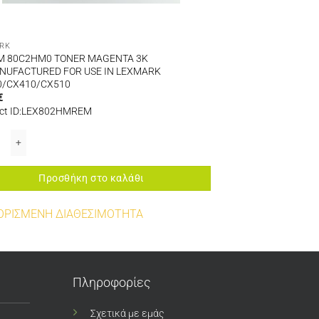
RK
M 80C2HM0 TONER MAGENTA 3K
NUFACTURED FOR USE IN LEXMARK
0/CX410/CX510
€
ct ID:LEX802HMREM
EXMARK CX310/CX410/CX510 ποσότητα
 80C2HM0 TONER MAGENTA 3K REMANUFACTURED FOR USE IN LEXMARK CX
Προσθήκη στο καλάθι
ΟΡΙΣΜΕΝΗ ΔΙΑΘΕΣΙΜΟΤΗΤΑ
Πληροφορίες
Σχετικά με εμάς