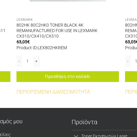
LEXMARK
LEXMA
802HK 80C2HK0 TONER BLACK 4K
802H
611
REMANUFACTURED FOR USE IN LEXMARK
REMA
CX310/CX410/CX510
CX31
63,05
€
63,05
Product ID:LEX802HKREM
Produ
ED CARTRIDGE MX510/511X/611 ποσότητα
802HK 80C2HK0 TONER BLACK 4K REMANUFACTURED FOR USE IN L
802HM
Προσθήκη στο καλάθι
ΠΕΡΙΟΡΙΣΜΕΝΗ ΔΙΑΘΕΣΙΜΟΤΗΤΑ
ΠΕΡΙ
ασμός μου
Προϊόντα
ελίες
Toner Εκτυπωτών Laser