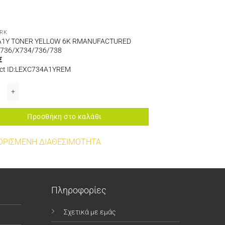
RK
A1Y TONER YELLOW 6K RMANUFACTURED
736/X734/736/738
€
ct ID:LEXC734A1YREM
MX510/511X/611 ποσότητα
1Y TONER YELLOW 6K RMANUFACTURED C734/736/X734/736/738 ποσότητα
Προσθήκη στο καλάθι
ΟΡΙΣΜΕΝΗ ΔΙΑΘΕΣΙΜΟΤΗΤΑ
Πληροφορίες
Σχετικά με εμάς