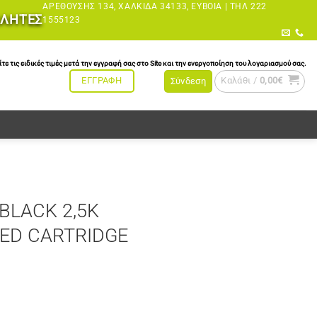
ΑΡΕΘΟΎΣΗΣ 134, ΧΑΛΚΊΔΑ 34133, ΕΎΒΟΙΑ |
ΤΗΛ 222
ΩΛΗΤΕΣ
1555123
τις ειδικές τιμές μετά την εγγραφή σας στο Site και την ενεργοποίηση του λογαριασμού σας.
Καλάθι /
0,00
€
ΕΓΓΡΑΦΗ
Σύνδεση
BLACK 2,5K
ED CARTRIDGE