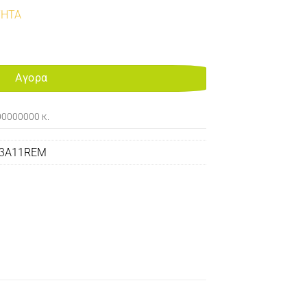
ΤΗΤΑ
MANUFACTURED CARTRIDGE X203/204 ποσότητα
Αγορα
00000000 κ.
03A11REM