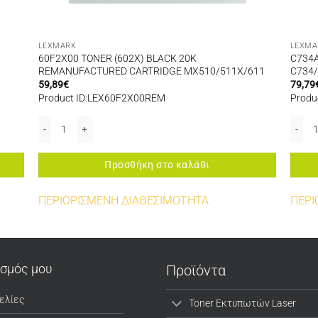
LEXMARK
LEXMA
60F2X00 TONER (602X) BLACK 20K
C734
REMANUFACTURED CARTRIDGE MX510/511X/611
C734/
59,89
€
79,79
Product ID:LEX60F2X00REM
Produ
 E350/352 ποσότητα
60F2X00 TONER (602X) BLACK 20K REMANUFACTURED CARTRIDGE 
C734A
Προσθήκη στο καλάθι
ΠΕΡΙΟΡΙΣΜΕΝΗ ΔΙΑΘΕΣΙΜΟΤΗΤΑ
ΠΕΡΙ
ασμός μου
Προϊόντα
ελίες
Toner Εκτυπωτών Laser