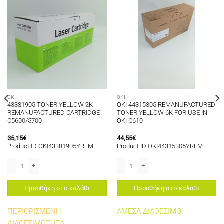
OKI
OKI
43381905 TONER YELLOW 2K
OKI 44315305 REMANUFACTURED
REMANUFACTURED CARTRIDGE
TONER YELLOW 6K FOR USE IN
C5600/5700
OKI C610
35,15
€
44,55
€
Product ID:OKI43381905YREM
Product ID:OKI44315305YREM
ότητα
ACTURED CARTRIDGE C5650/5750 ποσότητα
43381905 TONER YELLOW 2K REMANUFACTURED CARTRIDGE C5600/5700 πο
OKI 44315305 REMANUFACTURED TONE
Προσθήκη στο καλάθι
Προσθήκη στο καλάθι
ΠΕΡΙΟΡΙΣΜΕΝΗ
ΑΜΕΣΑ ΔΙΑΘΕΣΙΜΟ
ΔΙΑΘΕΣΙΜΟΤΗΤΑ