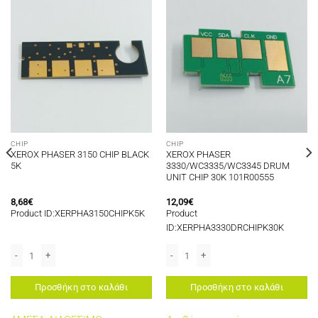
CHIP
CHIP
XEROX PHASER 3150 CHIP BLACK
XEROX PHASER
5K
3330/WC3335/WC3345 DRUM
UNIT CHIP 30K 101R00555
8,68
€
12,09
€
Product ID:XERPHA3150CHIPK5K
Product
ID:XERPHA3330DRCHIPK30K
WC6027 CHIP MAGENTA 1K 106R02761 LATIN AMERICA/MEA/EEU ποσότητα
XEROX PHASER 3150 CHIP BLACK 5K ποσότητα
XEROX PHASER 3330/WC3335/WC3345
Προσθήκη στο καλάθι
Προσθήκη στο καλάθι