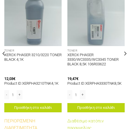
TONER
TONER
XEROX PHASER 3210/3220 TONER
XEROX PHASER
BLACK 4,1K
3330/WC3335/WC3345 TONER
BLACK 8,5K 106R03622
12,03
€
19,47
€
Product ID:XERPHA3210TNK4,1K
Product ID:XERPHA3330TNK8,5K
 MAGENTA 18K ποσότητα
XEROX PHASER 3210/3220 TONER BLACK 4,1K ποσότητα
XEROX PHASER 3330/WC3335/WC3345
Προσθήκη στο καλάθι
Προσθήκη στο καλάθι
ΠΕΡΙΟΡΙΣΜΕΝΗ
Διαθέσιμο κατόπιν
ΔΙΑΘΕΣΙΜΟΤΗΤΑ
παραγγελίας