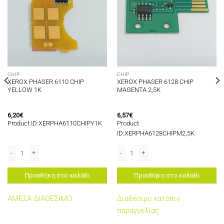
CHIP
CHIP
XEROX PHASER 6110 CHIP
XEROX PHASER 6128 CHIP
YELLOW 1K
MAGENTA 2,5K
6,20
€
6,57
€
Product ID:XERPHA6110CHIPY1K
Product
ID:XERPHA6128CHIPM2,5K
5 CHIP BLACK 8,5K 106R03622 ποσότητα
XEROX PHASER 6110 CHIP YELLOW 1K ποσότητα
XEROX PHASER 6128 CHIP MAGENTA 2
Προσθήκη στο καλάθι
Προσθήκη στο καλάθι
ΑΜΕΣΑ ΔΙΑΘΕΣΙΜΟ
Διαθέσιμο κατόπιν
παραγγελίας