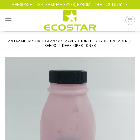
Μετάβαση
ΑΡΕΘΟΎΣΗΣ 134, ΧΑΛΚΊΔΑ 34133, ΕΎΒΟΙΑ |
ΤΗΛ 222 1555123
στο
περιεχόμενο
ΑΝΤΑΛΑΚΤΙΚΑ ΓΙΑ ΤΗΝ ΑΝΑΚΑΤΑΣΚΕΥΗ ΤΟΝΕΡ ΕΚΤΥΠΩΤΩΝ LASER
/
XEROX
/
DEVELOPER TONER