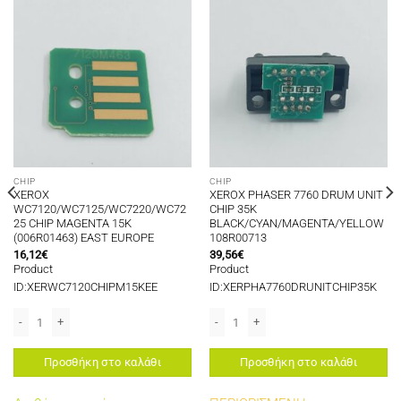
CHIP
CHIP
XEROX
XEROX PHASER 7760 DRUM UNIT
WC7120/WC7125/WC7220/WC72
CHIP 35K
25 CHIP MAGENTA 15K
BLACK/CYAN/MAGENTA/YELLOW
(006R01463) EAST EUROPE
108R00713
16,12
€
39,56
€
Product
Product
ID:XERWC7120CHIPM15KEE
ID:XERPHA7760DRUNITCHIP35K
K 113R00657 ποσότητα
XEROX WC7120/WC7125/WC7220/WC7225 CHIP MAGENTA 15K (006R01463) 
XEROX PHASER 7760 DRUM UNIT CHI
Προσθήκη στο καλάθι
Προσθήκη στο καλάθι