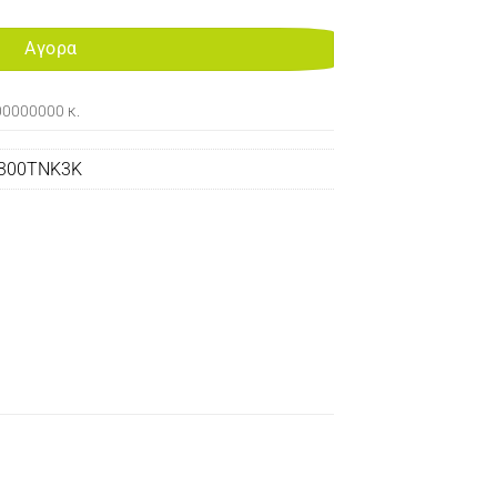
Αγορα
00000000 κ.
300TNK3K