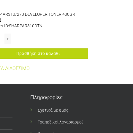
P AR310/270 DEVELOPER TONER 400GR
€
ct ID:SHARPAR310DTN
 AR310/270 DEVELOPER TONER 400GR ποσότητα
Προσθήκη στο καλάθι
Α ΔΙΑΘΕΣΙΜΟ
Πληροφορίες
Σχετικά με εμάς
Τραπεζικοί λογαριασμοί