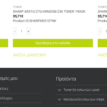
TONER
TONER
SHARP AR310/270/ARM208/236 TONER 740GR
SHAR
35,71
€
35,71
Product ID:SHARPAR310TNK
Produ
SHARP AR310/270/ARM208/236 TONER 740GR ποσότητα
SHARP
Προσθήκη στο καλάθι
ΑΜΕΣΑ ΔΙΑΘΕΣΙΜΟ
ΑΜΕΣ
ασμός μου
Προϊόντα
ελίες
Toner Εκτυπωτών Laser
 ελέγχου
Μελάνια Εκτυπωτών Inkjet