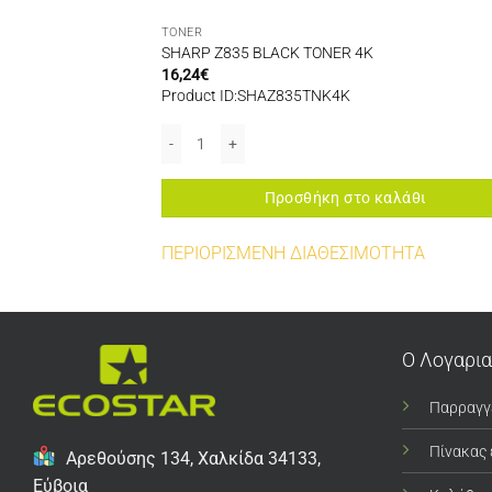
TONER
 3K
SHARP Z835 BLACK TONER 4K
16,24
€
Product ID:SHAZ835TNK4K
 ποσότητα
SHARP Z835 BLACK TONER 4K ποσότητα
αλάθι
Προσθήκη στο καλάθι
ΠΕΡΙΟΡΙΣΜΕΝΗ ΔΙΑΘΕΣΙΜΟΤΗΤΑ
Ο Λογαρι
Παρραγγ
Πίνακας
Αρεθούσης 134, Χαλκίδα 34133,
Εύβοια