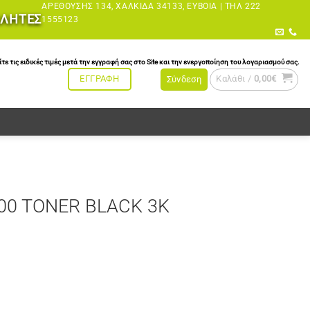
ΑΡΕΘΟΎΣΗΣ 134, ΧΑΛΚΊΔΑ 34133, ΕΎΒΟΙΑ |
ΤΗΛ 222
ΩΛΗΤΕΣ
1555123
τις ειδικές τιμές μετά την εγγραφή σας στο Site και την ενεργοποίηση του λογαριασμού σας.
Καλάθι /
0,00
€
ΕΓΓΡΑΦΗ
Σύνδεση
00 TONER BLACK 3K
 3K ποσότητα