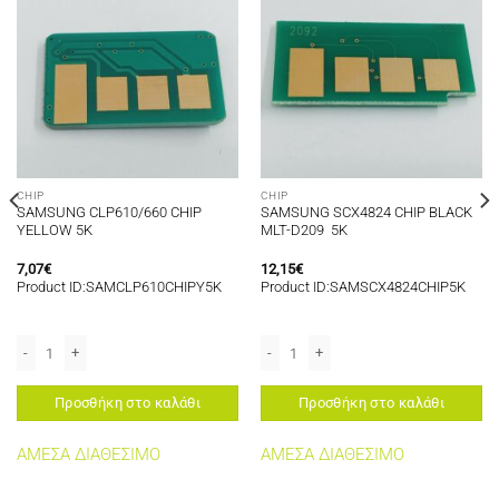
CHIP
CHIP
SAMSUNG CLP610/660 CHIP
SAMSUNG SCX4824 CHIP BLACK
YELLOW 5K
MLT-D209 5K
7,07
€
12,15
€
Product ID:SAMCLP610CHIPY5K
Product ID:SAMSCX4824CHIP5K
ότητα
/2875FW DRUM UNIT CHIP 9K MLT-R116 ποσότητα
SAMSUNG CLP610/660 CHIP YELLOW 5K ποσότητα
SAMSUNG SCX4824 CHIP BLACK MLT-D
Προσθήκη στο καλάθι
Προσθήκη στο καλάθι
ΑΜΕΣΑ ΔΙΑΘΕΣΙΜΟ
ΑΜΕΣΑ ΔΙΑΘΕΣΙΜΟ