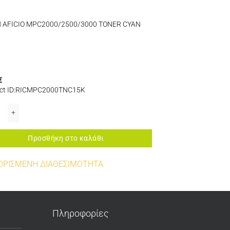
 AFICIO MPC2000/2500/3000 TONER CYAN
€
ct ID:RICMPC2000TNC15K
G BAG TYPE 1130/1230/1170/1270/2120/2220 ποσότητα
 AFICIO MPC2000/2500/3000 TONER CYAN 15K ποσότητα
Προσθήκη στο καλάθι
ΟΡΙΣΜΕΝΗ ΔΙΑΘΕΣΙΜΟΤΗΤΑ
Πληροφορίες