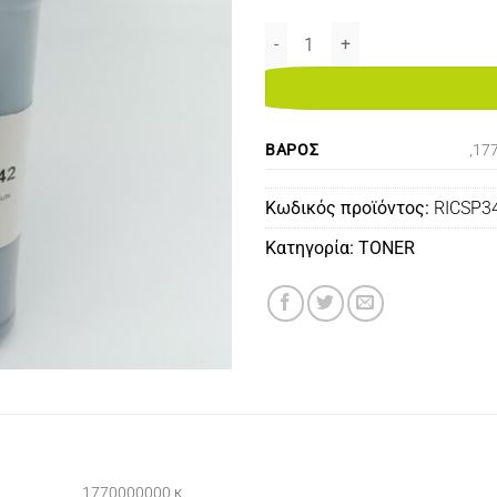
RICOH AFICIO SP3400/3410/34
ΒΆΡΟΣ
,17
Κωδικός προϊόντος:
RICSP3
Κατηγορία:
TONER
,1770000000 κ.