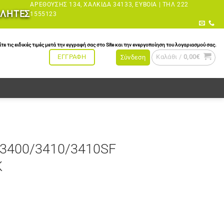
ΑΡΕΘΟΎΣΗΣ 134, ΧΑΛΚΊΔΑ 34133, ΕΎΒΟΙΑ |
ΤΗΛ 222
ΩΛΗΤΕΣ
1555123
τις ειδικές τιμές μετά την εγγραφή σας στο Site και την ενεργοποίηση του λογαριασμού σας.
Καλάθι /
0,00
€
ΕΓΓΡΑΦΗ
Σύνδεση
P3400/3410/3410SF
K