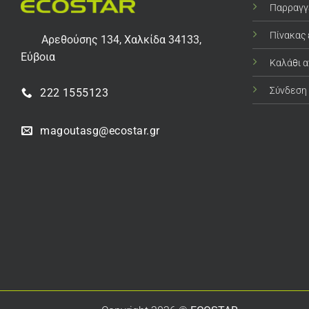
Παρραγγ
Πίνακας
Αρεθούσης 134, Χαλκίδα 34133,
Εύβοια
Καλάθι 
Σύνδεση
222 1555123
magoutasg@ecostar.gr