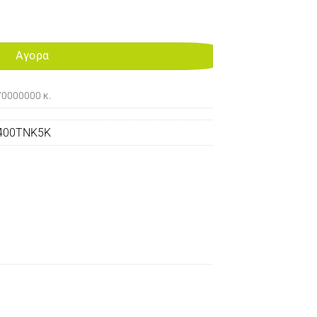
10SF TONER BLACK 5K ποσότητα
Αγορα
70000000 κ.
400TNK5K