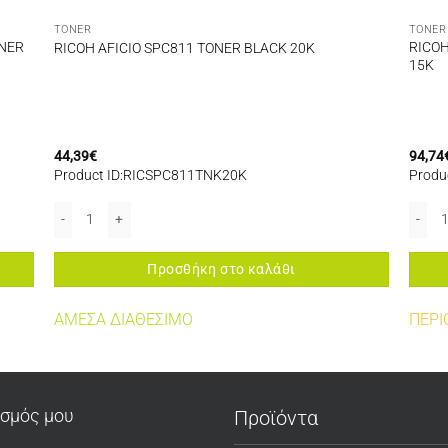
TONER
TONER
ONER
RICOH
RICOH AFICIO SPC811 TONER BLACK 20K
15K
44,39
€
94,74
Product ID:RICSPC811TNK20K
Produ
MP1500/1600/2000/MP161/MP2510/MP2550/MP3010/MP3550 TONER BLACK 10K
LACK 1,2K (407166) ποσότητα
RICOH AFICIO SPC811 TONER BLACK 20K ποσότητα
RICOH
Προσθήκη στο καλάθι
ΑΜΕΣΑ ΔΙΑΘΕΣΙΜΟ
ΠΕΡΙ
ασμός μου
Προϊόντα