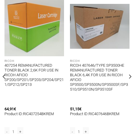
RICOH
RICOH
407254 REMANUFACTURED
RICOH 407646/TYPE SP3500HE
TONER BLACK 2,6K FOR USE IN
REMANUFACTURED TONER
RICOH AFICIO
BLACK 6,4K FOR USE IN RICOH
SP200/SP201/SP203/SP204/SP21
AFICIO
1/SP212/SP213
SP3500/SP3500N/SP3500SF/SP3
510/SP3510N/SP3510SF
64,91
€
51,15
€
Product ID:RIC407254BKREM
Product ID:RIC407646BKREM
/SP5210SR ποσότητα
62SFNW LANIER SPC252DN/SPC252 Series/SPC252SF/SPC262DNW/SPC262 Seri
/SP4110DN/SP4110N/SP4110SF/SP4210N/SP4310N ποσότητα
IO SPC252DN/SPC252 Series/SPC252SF/SPC262DNW/SPC262 Series/SPC262SF
NER MAGENTA 6K FOR USE IN RICOH AFICIO SPC252DN/SPC252 Series/SPC25
407254 REMANUFACTURED TONER BLACK 2,6K FOR USE IN RICOH AFICIO SP
RICOH 407646/TYPE SP3500HE REMAN