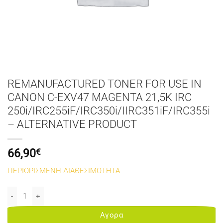
REMANUFACTURED TONER FOR USE IN
CANON C-EXV47 MAGENTA 21,5K IRC
250i/IRC255iF/IRC350i/IIRC351iF/IRC355i
– ALTERNATIVE PRODUCT
66,90
€
ΠΕΡΙΟΡΙΣΜΕΝΗ ΔΙΑΘΕΣΙΜΟΤΗΤΑ
REMANUFACTURED TONER FOR USE IN CANON C-EXV47 MAGENTA 21,5
Αγορα