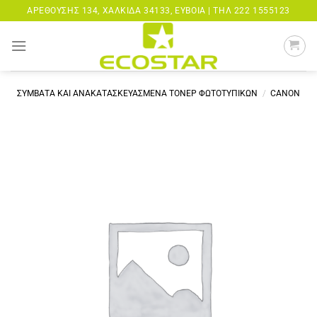
Μετάβαση
ΑΡΕΘΟΎΣΗΣ 134, ΧΑΛΚΊΔΑ 34133, ΕΎΒΟΙΑ |
ΤΗΛ 222 1555123
στο
περιεχόμενο
ΣΥΜΒΑΤΑ ΚΑΙ ΑΝΑΚΑΤΑΣΚΕΥΑΣΜΕΝΑ ΤΟΝΕΡ ΦΩΤΟΤΥΠΙΚΩΝ
/
CANON