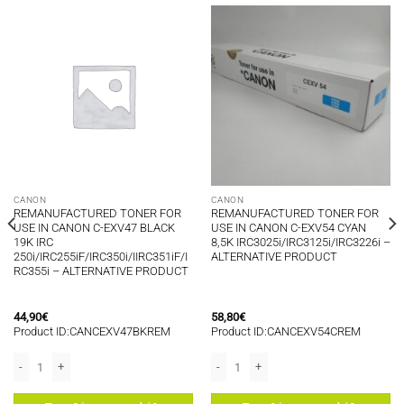
CANON
CANON
REMANUFACTURED TONER FOR
REMANUFACTURED TONER FOR
USE IN CANON C-EXV47 BLACK
USE IN CANON C-EXV54 CYAN
19K IRC
8,5K IRC3025i/IRC3125i/IRC3226i –
250i/IRC255iF/IRC350i/IIRC351iF/I
ALTERNATIVE PRODUCT
RC355i – ALTERNATIVE PRODUCT
44,90
€
58,80
€
Product ID:CANCEXV47BKREM
Product ID:CANCEXV54CREM
- ALTERNATIVE PRODUCT ποσότητα
ANON IRC5535/IRC5535i/IRC5540i/IRC5550i/IRC5560i/DXC5700/DXC5735i/DXC
PR55 TONER CYAN 60K FOR USE IN CANON IRC5535/IRC5535i/IRC5540i/IRC55
REMANUFACTURED TONER FOR USE IN CANON C-EXV47 BLACK 19K IRC 250i/IRC
REMANUFACTURED TONER FOR USE IN C