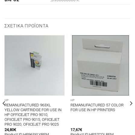
ΣΧΕΤΙΚΆ ΠΡΟΪΌΝΤΑ
HP
HP
REMANUFACTURED 963XL
REMANUFACTURED 57 COLOR
YELLOW CARTRIDGE FOR USE IN
FOR USE IN HP PRINTERS
HP OFFICEJET PRO 9010,
OFIICEJET PRO 9015, OFIICEJET
PRO 9020, OFIICEJET PRO 9025
24,80
€
17,67
€
Product ID:HP963XLYREM
Product ID:HP57COLREM