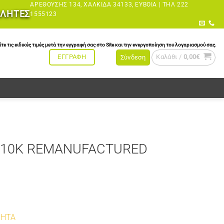
ΑΡΕΘΟΎΣΗΣ 134, ΧΑΛΚΊΔΑ 34133, ΕΎΒΟΙΑ |
ΤΗΛ 222
ΩΛΗΤΕΣ
1555123
τις ειδικές τιμές μετά την εγγραφή σας στο Site και την ενεργοποίηση του λογαριασμού σας.
Καλάθι /
0,00
€
ΕΓΓΡΑΦΗ
Σύνδεση
 10K REMANUFACTURED
ΤΗΤΑ