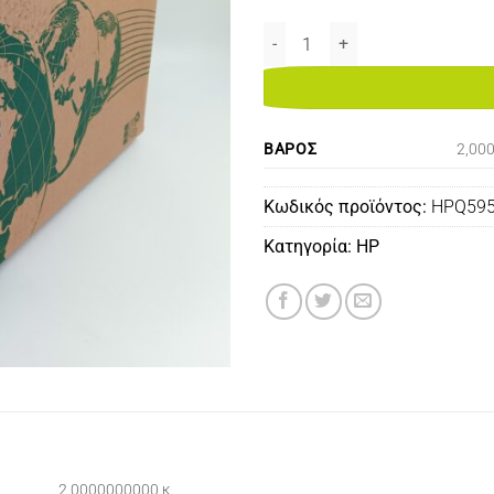
Q5952A YELLOW 10K REMANUFA
ΒΆΡΟΣ
2,00
Κωδικός προϊόντος:
HPQ59
Κατηγορία:
HP
2,0000000000 κ.