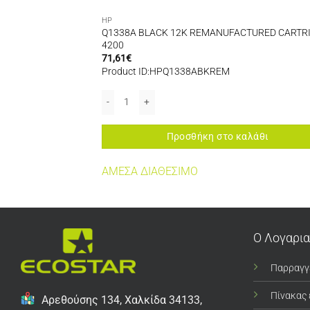
HP
CTURED CARTRIDGE
Q1338A BLACK 12K REMANUFACTURED CARTR
4200
71,61
€
Product ID:HPQ1338ABKREM
ED CARTRIDGE 4730 ποσότητα
Q1338A BLACK 12K REMANUFACTURED CARTRIDGE 
αλάθι
Προσθήκη στο καλάθι
ΤΗΤΑ
ΑΜΕΣΑ ΔΙΑΘΕΣΙΜΟ
Ο Λογαρι
Παρραγγ
Πίνακας
Αρεθούσης 134, Χαλκίδα 34133,