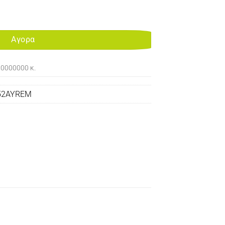
CTURED CARTRIDGE 4700 ποσότητα
Αγορα
00000000 κ.
52AYREM