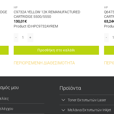
HP
HP
IDGE
C9732A YELLOW 12K REMANUFACTURED
Q647
CARTRIDGE 5500/5550
CARTR
130,01
€
63,24
Product ID:HPC9732AYREM
Produ
4200 ποσότητα
C9732A YELLOW 12K REMANUFACTURED CARTRIDGE 5500/5550 πο
Q6473
Προσθήκη στο καλάθι
ΠΕΡΙΟΡΙΣΜΕΝΗ ΔΙΑΘΕΣΙΜΟΤΗΤΑ
ΠΕΡΙ
ασμός μου
Προϊόντα
ελίες
Toner Εκτυπωτών Laser
 ελέγχου
Μελάνια Εκτυπωτών Inkjet