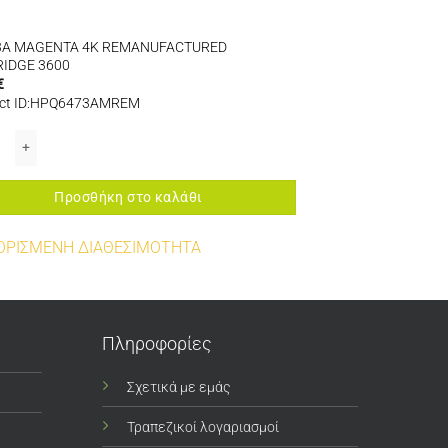
3A MAGENTA 4K REMANUFACTURED
IDGE 3600
€
ct ID:HPQ6473AMREM
σότητα
A MAGENTA 4K REMANUFACTURED CARTRIDGE 3600 ποσότητα
Προσθήκη στο καλάθι
ΟΡΙΣΜΕΝΗ ΔΙΑΘΕΣΙΜΟΤΗΤΑ
Πληροφορίες
Σχετικά με εμάς
Τραπεζικοί λογαριασμοί