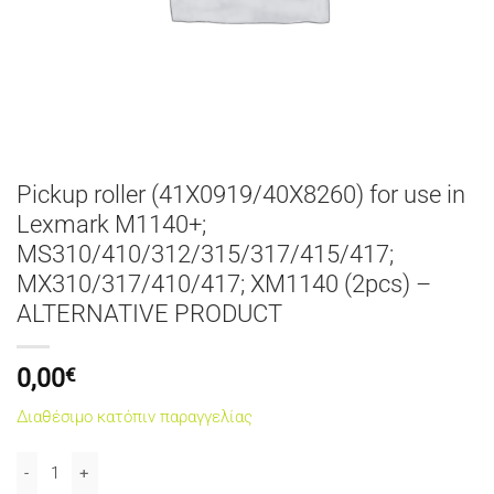
Pickup roller (41X0919/40X8260) for use in
Lexmark M1140+;
MS310/410/312/315/317/415/417;
MX310/317/410/417; XM1140 (2pcs) –
ALTERNATIVE PRODUCT
0,00
€
Διαθέσιμο κατόπιν παραγγελίας
Pickup roller (41X0919/40X8260) for use in Lexmark M1140+; MS