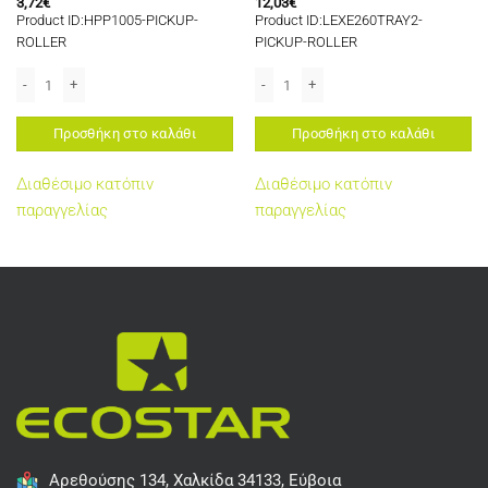
3,72
€
12,03
€
Product ID:HPP1005-PICKUP-
Product ID:LEXE260TRAY2-
ROLLER
PICKUP-ROLLER
IN TRAY 1 (40X5451) FOR USE IN LEXMARK E260D/360D/460D/X264DN/X363D
P1005 PICKUP ROLLER FOR USE IN HP LJ P1005/P1006/P1007/P1008; PRO 
LEXMARK PICKUP ROLLER FOR USE IN
Προσθήκη στο καλάθι
Προσθήκη στο καλάθι
Διαθέσιμο κατόπιν
Διαθέσιμο κατόπιν
παραγγελίας
παραγγελίας
Αρεθούσης 134, Χαλκίδα 34133, Εύβοια