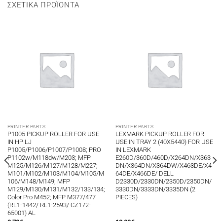
ΣΧΕΤΙΚΆ ΠΡΟΪΌΝΤΑ
PRINTER PARTS
PRINTER PARTS
P1005 PICKUP ROLLER FOR USE
LEXMARK PICKUP ROLLER FOR
IN HP LJ
USE IN TRAY 2 (40X5440) FOR USE
P1005/P1006/P1007/P1008; PRO
IN LEXMARK
P1102w/M118dw/M203; MFP
E260D/360D/460D/X264DN/X363
M125/M126/M127/M128/M227;
DN/X364DN/X364DW/X463DE/X4
M101/M102/M103/M104/M105/M
64DE/X466DE/ DELL
106/M148/M149; MFP
D2330D/2330DN/2350D/2350DN/
M129/M130/M131/M132/133/134;
3330DN/3333DN/3335DN (2
Color Pro M452; MFP M377/477
PIECES)
(RL1-1442/ RL1-2593/ CZ172-
65001) AL