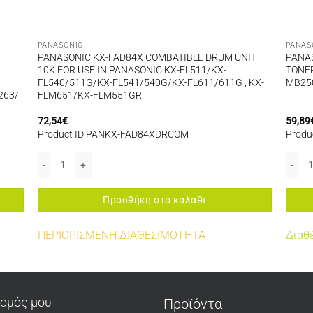
PANASONIC
PANAS
PANASONIC KX-FAD84X COMBATIBLE DRUM UNIT
PANAS
10K FOR USE IN PANASONIC KX-FL511/KX-
TONER
FL540/511G/KX-FL541/540G/KX-FL611/611G , KX-
MB25
263/
FLM651/KX-FLM551GR
72,54
€
59,89
Product ID:PANKX-FAD84XDRCOM
Produ
οσότητα
1X TONER BLACK COMPATIBLE KX-MB2000/2010/2025/ / KX-MB2000/2010/2
PANASONIC KX-FAD84X COMBATIBLE DRUM UNIT 10K FOR USE IN P
PANAS
Προσθήκη στο καλάθι
ΠΕΡΙΟΡΙΣΜΕΝΗ ΔΙΑΘΕΣΙΜΟΤΗΤΑ
Διαθ
ασμός μου
Προϊόντα