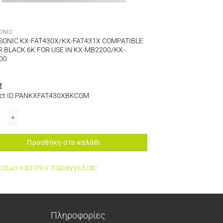
ONIC
ONIC KX-FAT430X/KX-FAT431X COMPATIBLE
 BLACK 6K FOR USE IN KX-MB2200/KX-
00
€
ct ID:PANKXFAT430XBKCOM
025/2030/2061/2062/261GX/263/281 ποσότητα
ANASONIC KX-FL511/KX-FL540/511G/KX-FL541/540G/KX-FL611/611G , KX-
ONIC KX-FAT430X/KX-FAT431X COMPATIBLE TONER BLACK 6K FOR USE IN K
Προσθήκη στο καλάθι
έσιμο κατόπιν παραγγελίας
Πληροφορίες