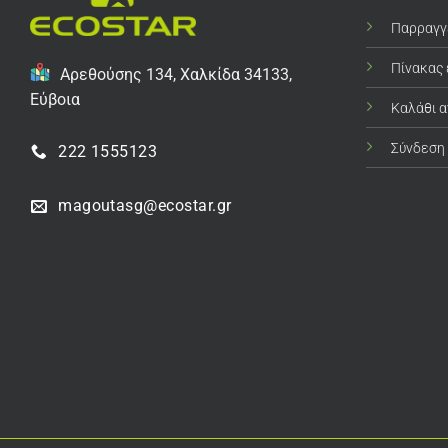
Παρραγγ
Πίνακας
Αρεθούσης 134, Χαλκίδα 34133,
Εύβοια
Καλάθι 
Σύνδεση
222 1555123
magoutasg@ecostar.gr