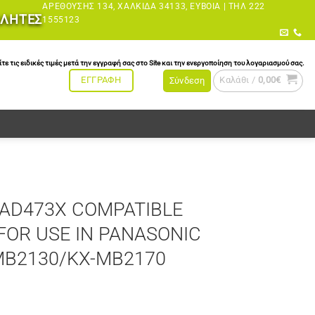
ΑΡΕΘΟΎΣΗΣ 134, ΧΑΛΚΊΔΑ 34133, ΕΎΒΟΙΑ |
ΤΗΛ 222
ΩΛΗΤΕΣ
1555123
τις ειδικές τιμές μετά την εγγραφή σας στο Site και την ενεργοποίηση του λογαριασμού σας.
Καλάθι /
0,00
€
ΕΓΓΡΑΦΗ
Σύνδεση
FAD473X COMPATIBLE
FOR USE IN PANASONIC
MB2130/KX-MB2170