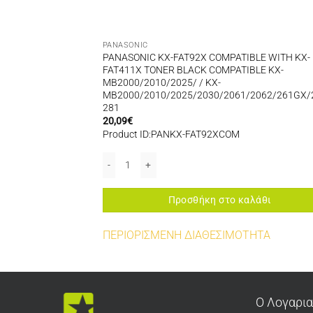
PANASONIC
TIBLE TONER 2K
PANASONIC KX-FAT92X COMPATIBLE WITH KX-
120/KX-
FAT411X TONER BLACK COMPATIBLE KX-
MB2000/2010/2025/ / KX-
MB2000/2010/2025/2030/2061/2062/261GX/
281
20,09
€
Product ID:PANKX-FAT92XCOM
41/540G/611/611G/KX-FLM651 ποσότητα
LE TONER 2K FOR USE IN PANASONIC KX-MB2120/KX-MB2130/KX-MB2170 π
PANASONIC KX-FAT92X COMPATIBLE WITH KX-FAT41
αλάθι
Προσθήκη στο καλάθι
ΤΗΤΑ
ΠΕΡΙΟΡΙΣΜΕΝΗ ΔΙΑΘΕΣΙΜΟΤΗΤΑ
Ο Λογαρι