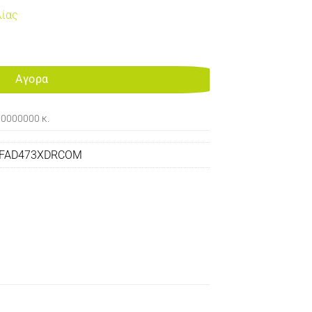
λίας
IBLE DRUM UNIT 10K FOR USE IN PANASONIC KX-MB2120/KX-MB213
Αγορα
00000000 κ.
-FAD473XDRCOM