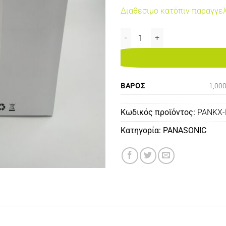
Διαθέσιμο κατόπιν παραγγε
PANASONIC KX-FAD473X COMPAT
ΒΆΡΟΣ
1,00
Κωδικός προϊόντος:
PANKX
Κατηγορία:
PANASONIC