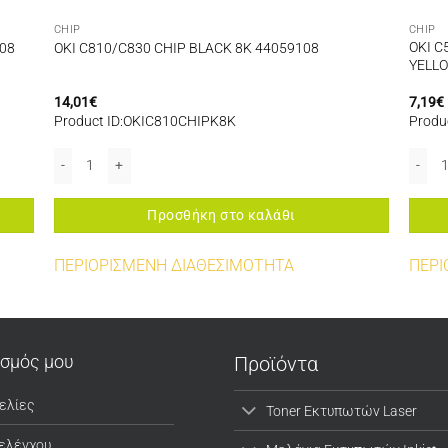
CHIP
CHIP
OKI C
08
OKI C810/C830 CHIP BLACK 8K 44059108
YELL
14,01
€
7,19
€
Product ID:OKIC810CHIPK8K
Produ
οσότητα
OKI C810/C830 CHIP BLACK 8K 44059108 ποσότητα
OKI C
Προσθήκη στο καλάθι
ΠΕΡΙΟΡΙΣΜΕΝΗ ΔΙΑΘΕΣΙΜΟΤΗΤΑ
ΠΕΡΙ
ασμός μου
Προϊόντα
ελίες
Toner Εκτυπωτών Laser
 ελέγχου