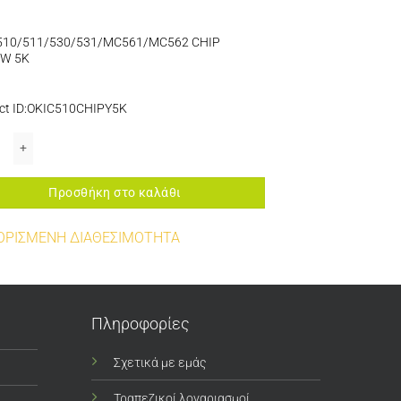
510/511/530/531/MC561/MC562 CHIP
OW 5K
ct ID:OKIC510CHIPY5K
510/511/530/531/MC561/MC562 CHIP YELLOW 5K ποσότητα
Προσθήκη στο καλάθι
ΟΡΙΣΜΕΝΗ ΔΙΑΘΕΣΙΜΟΤΗΤΑ
Πληροφορίες
Σχετικά με εμάς
Τραπεζικοί λογαριασμοί