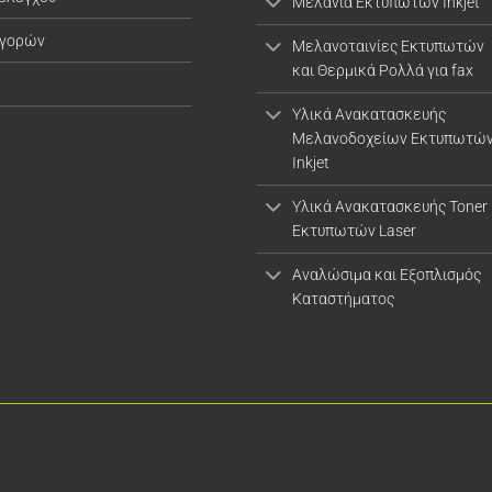
Μελάνια Εκτυπωτών Inkjet
αγορών
Μελανοταινίες Εκτυπωτών
και Θερμικά Ρολλά για fax
Υλικά Ανακατασκευής
Μελανοδοχείων Εκτυπωτώ
Inkjet
Υλικά Ανακατασκευής Toner
Εκτυπωτών Laser
Αναλώσιμα και Εξοπλισμός
Καταστήματος