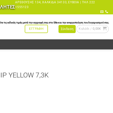
ΑΡΕΘΟΎΣΗΣ 134, ΧΑΛΚΊΔΑ 34133, ΕΎΒΟΙΑ |
ΤΗΛ 222
ΩΛΗΤΕΣ
1555123
τις ειδικές τιμές μετά την εγγραφή σας στο Site και την ενεργοποίηση του λογαριασμού σας.
Καλάθι /
0,00
€
ΕΓΓΡΑΦΗ
Σύνδεση
IP YELLOW 7,3K