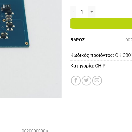
OKI C801/821 CHIP YELLOW 7,3K
ΒΆΡΟΣ
,00
Κωδικός προϊόντος:
OKIC80
Κατηγορία:
CHIP
,0020000000 κ.