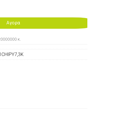
 ((44643001) ποσότητα
Αγορα
20000000 κ.
1CHIPY7,3K