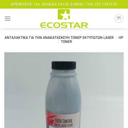
Μετάβαση
ΑΡΕΘΟΎΣΗΣ 134, ΧΑΛΚΊΔΑ 34133, ΕΎΒΟΙΑ |
ΤΗΛ 222 1555123
στο
περιεχόμενο
ΑΝΤΑΛΑΚΤΙΚΑ ΓΙΑ ΤΗΝ ΑΝΑΚΑΤΑΣΚΕΥΗ ΤΟΝΕΡ ΕΚΤΥΠΩΤΩΝ LASER
/
HP
/
TONER