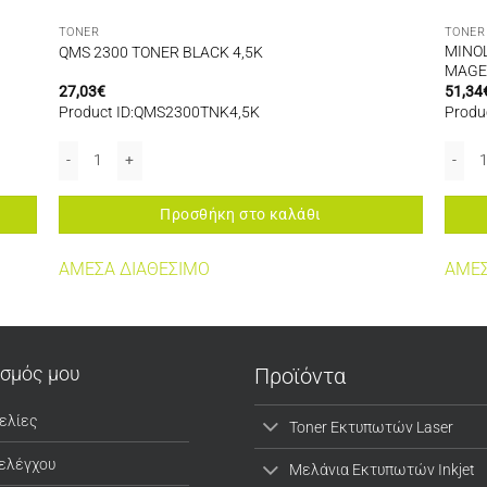
TONER
TONER
MINOL
QMS 2300 TONER BLACK 4,5K
MAGE
27,03
€
51,34
Product ID:QMS2300TNK4,5K
Produ
18Y ποσότητα
QMS 2300 TONER BLACK 4,5K ποσότητα
MINOL
Προσθήκη στο καλάθι
ΑΜΕΣΑ ΔΙΑΘΕΣΙΜΟ
ΑΜΕΣ
ασμός μου
Προϊόντα
ελίες
Toner Εκτυπωτών Laser
 ελέγχου
Μελάνια Εκτυπωτών Inkjet