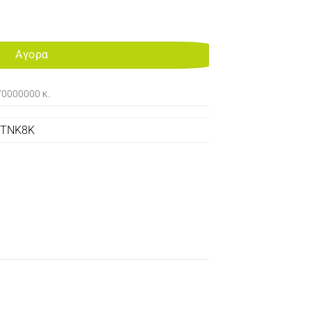
ER BLACK 8K TN318K ποσότητα
Αγορα
70000000 κ.
0TNK8K