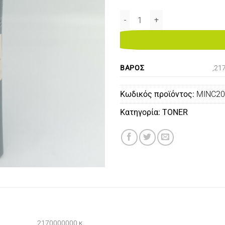
MINOLTA BIZHUB C20/C20P TON
ΒΆΡΟΣ
,21
Κωδικός προϊόντος:
MINC2
Κατηγορία:
TONER
,2170000000 κ.