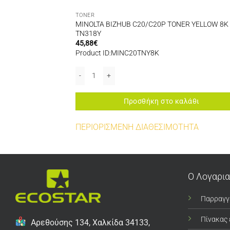
TONER
F/1690MF TONER
MINOLTA BIZHUB C20/C20P TONER YELLOW 8K
TN318Y
45,88
€
Product ID:MINC20TNY8K
90MF TONER YELLOW 2,5K ποσότητα
MINOLTA BIZHUB C20/C20P TONER YELLOW 8K TN3
αλάθι
Προσθήκη στο καλάθι
ΠΕΡΙΟΡΙΣΜΕΝΗ ΔΙΑΘΕΣΙΜΟΤΗΤΑ
Ο Λογαρι
Παρραγγ
Πίνακας
Αρεθούσης 134, Χαλκίδα 34133,