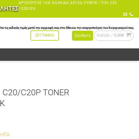
ΑΡΕΘΟΎΣΗΣ 134, ΧΑΛΚΊΔΑ 34133, ΕΎΒΟΙΑ |
ΤΗΛ 222
ΩΛΗΤΕΣ
1555123
τις ειδικές τιμές μετά την εγγραφή σας στο Site και την ενεργοποίηση του λογαριασμού σας.
Καλάθι /
0,00
€
ΕΓΓΡΑΦΗ
Σύνδεση
 C20/C20P TONER
8K
ΤΗΤΑ