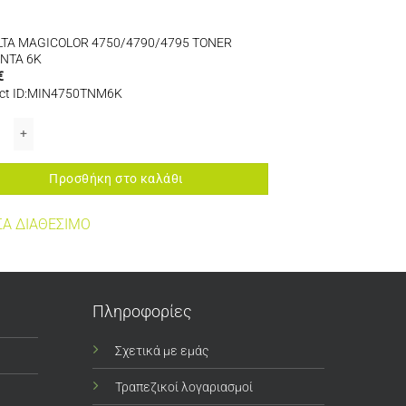
TA MAGICOLOR 4750/4790/4795 TONER
NTA 6K
€
ct ID:MIN4750TNM6K
TA MAGICOLOR 4750/4790/4795 TONER MAGENTA 6K ποσότητα
Προσθήκη στο καλάθι
Α ΔΙΑΘΕΣΙΜΟ
Πληροφορίες
Σχετικά με εμάς
Τραπεζικοί λογαριασμοί