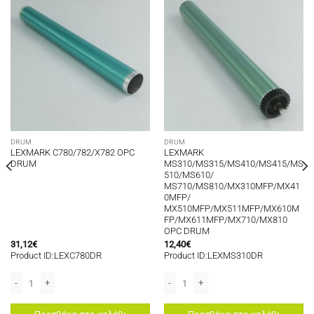
DRUM
DRUM
LEXMARK C780/782/X782 OPC
LEXMARK
DRUM
MS310/MS315/MS410/MS415/MS
510/MS610/
MS710/MS810/MX310MFP/MX41
0MFP/
MX510MFP/MX511MFP/MX610M
FP/MX611MFP/MX710/MX810
OPC DRUM
31,12
€
12,40
€
Product ID:LEXC780DR
Product ID:LEXMS310DR
οσότητα
42E250/350/352/450/IBM1612/1622 OPC DRUM ποσότητα
LEXMARK C780/782/X782 OPC DRUM ποσότητα
LEXMARK MS310/MS315/MS410/MS4