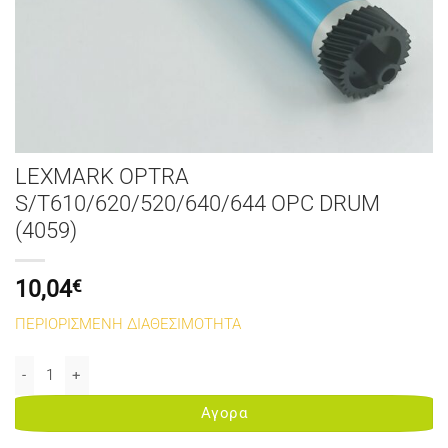
LEXMARK OPTRA
S/T610/620/520/640/644 OPC DRUM
(4059)
10,04
€
ΠΕΡΙΟΡΙΣΜΕΝΗ ΔΙΑΘΕΣΙΜΟΤΗΤΑ
LEXMARK OPTRA S/T610/620/520/640/644 OPC DRUM (4059) ποσό
Αγορα