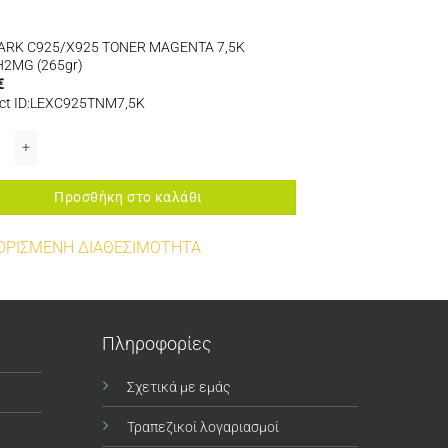
ARK C925/X925 TONER MAGENTA 7,5K
2MG (265gr)
€
ct ID:LEXC925TNM7,5K
RK C925/X925 TONER MAGENTA 7,5K C925H2MG (265gr) ποσότητα
Προσθήκη στο καλάθι
ΟΡΙΣΜΕΝΗ ΔΙΑΘΕΣΙΜΟΤΗΤΑ
Πληροφορίες
Σχετικά με εμάς
Τραπεζικοί λογαριασμοί