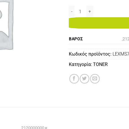
LEXMARK MS710/711/810/811/8
ΒΆΡΟΣ
,21
Κωδικός προϊόντος:
LEXMS
Κατηγορία:
TONER
,2120000000 κ.