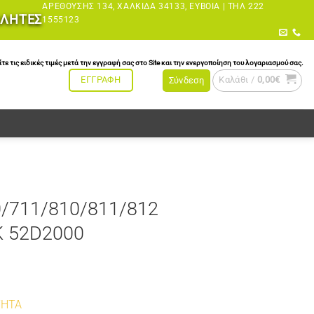
ΑΡΕΘΟΎΣΗΣ 134, ΧΑΛΚΊΔΑ 34133, ΕΎΒΟΙΑ |
ΤΗΛ 222
ΩΛΗΤΕΣ
1555123
τις ειδικές τιμές μετά την εγγραφή σας στο Site και την ενεργοποίηση του λογαριασμού σας.
Καλάθι /
0,00
€
ΕΓΓΡΑΦΗ
Σύνδεση
/711/810/811/812
K 52D2000
ΤΗΤΑ