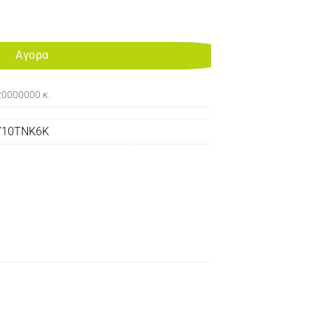
12 TONER BLACK 6K 52D2000 ποσότητα
Αγορα
20000000 κ.
710TNK6K