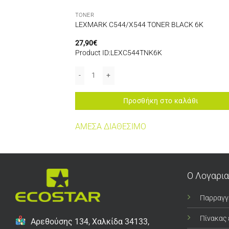
TONER
 DRUM UNIT
LEXMARK C544/X544 TONER BLACK 6K
27,90
€
RDR
Product ID:LEXC544TNK6K
UM UNIT (XEROX PHASER 5500) ποσότητα
LEXMARK C544/X544 TONER BLACK 6K ποσότητα
αλάθι
Προσθήκη στο καλάθι
ΤΗΤΑ
ΑΜΕΣΑ ΔΙΑΘΕΣΙΜΟ
Ο Λογαρι
Παρραγγ
Πίνακας
Αρεθούσης 134, Χαλκίδα 34133,