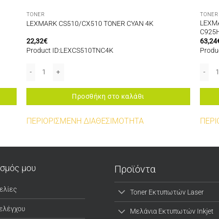
TONER
TONER
LEXM
LEXMARK CS510/CX510 TONER CYAN 4K
C925H
22,32
€
63,24
Product ID:LEXCS510TNC4K
Produ
LEXMARK CS510/CX510 TONER CYAN 4K ποσότητα
LEXMA
Προσθήκη στο καλάθι
ΠΕΡΙΟΡΙΣΜΕΝΗ ΔΙΑΘΕΣΙΜΟΤΗΤΑ
ΠΕΡΙ
ασμός μου
Προϊόντα
ελίες
Toner Εκτυπωτών Laser
 ελέγχου
Μελάνια Εκτυπωτών Inkjet