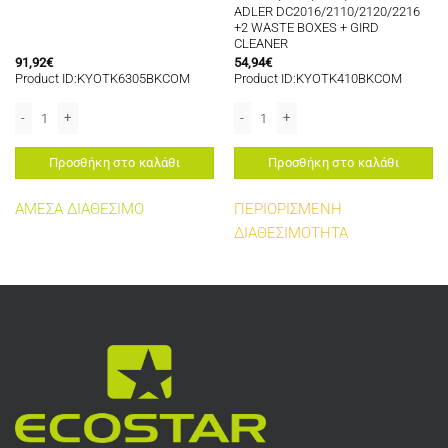
ADLER DC2016/2110/2120/2216
+2 WASTE BOXES + GIRD
CLEANER
91,92
€
54,94
€
Product ID:KYOTK6305BKCOM
Product ID:KYOTK410BKCOM
A TASKALFA 2552ci/2553ci ποσότητα
OR USE IN KYOSERA KM540/2560/3040/3060 (WITH CHIP +2 WASTE BOXES+GRID
KYOSERA TK6305K COMPATIBLE TONER BLACK 34K FOR USE IN KYOSERA MITA T
KYOSERA TK410/411/418 TONER BLAC
Προσθήκη στο καλάθι
Προσθήκη στο καλάθι
ΑΜΕΣΑ ΔΙΑΘΕΣΙΜΟ
ΠΕΡΙΟΡΙΣΜΕΝΗ
ΔΙΑΘΕΣΙΜΟΤΗΤΑ