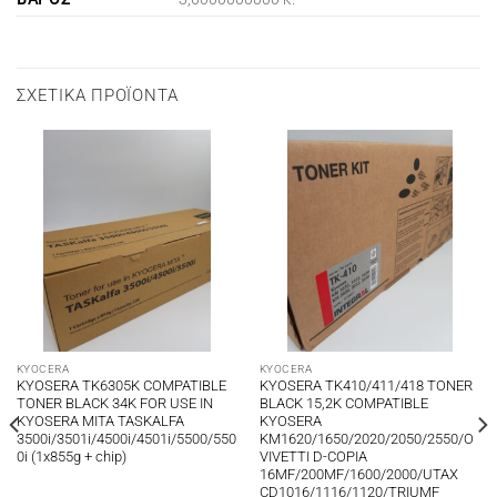
ΣΧΕΤΙΚΆ ΠΡΟΪΌΝΤΑ
KYOCERA
KYOCERA
KYOSERA TK6305K COMPATIBLE
KYOSERA TK410/411/418 TONER
TONER BLACK 34K FOR USE IN
BLACK 15,2K COMPATIBLE
KYOSERA MITA TASKALFA
KYOSERA
3500i/3501i/4500i/4501i/5500/550
KM1620/1650/2020/2050/2550/O
0i (1x855g + chip)
VIVETTI D-COPIA
16MF/200MF/1600/2000/UTAX
CD1016/1116/1120/TRIUMF