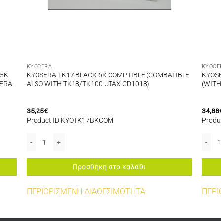
KYOCERA
KYOCE
15K
KYOSERA TK17 BLACK 6K COMPTIBLE (COMBATIBLE
KYOSE
SERA
ALSO WITH TK18/TK100 UTAX CD1018)
(WITH
35,25
€
34,88
Product ID:KYOTK17BKCOM
Produ
126/2526/2626/5250 ποσότητα
WITH CHIP AND WASTE BOX) FOR USE IN KYOSERA ECOSYS P3050dn/P3055d
KYOSERA TK17 BLACK 6K COMPTIBLE (COMBATIBLE ALSO WITH TK
KYOSE
Προσθήκη στο καλάθι
ΠΕΡΙΟΡΙΣΜΕΝΗ ΔΙΑΘΕΣΙΜΟΤΗΤΑ
ΠΕΡΙ