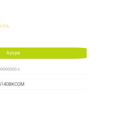
ΤΗΤΑ
TONER BLACK 7K WITH WASTE BOX AND CHIP FOR USE IN KYOSERA 
Αγορα
00000000 κ.
5140BKCOM