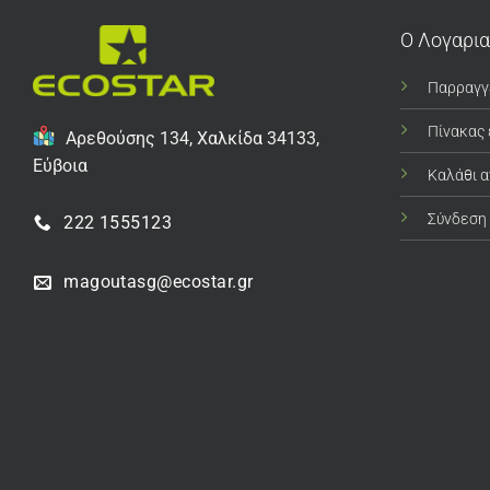
Ο Λογαρι
Παρραγγ
Πίνακας
Αρεθούσης 134, Χαλκίδα 34133,
Εύβοια
Καλάθι 
Σύνδεση
222 1555123
magoutasg@ecostar.gr