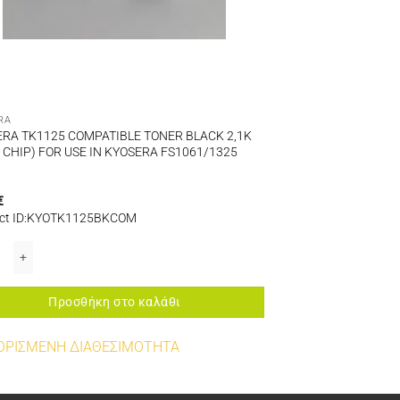
RA
RA TK1125 COMPATIBLE TONER BLACK 2,1K
 CHIP) FOR USE IN KYOSERA FS1061/1325
€
ct ID:KYOTK1125BKCOM
n/P3060dn ποσότητα
18/TK100 UTAX CD1018) ποσότητα
RA TK1125 COMPATIBLE TONER BLACK 2,1K (WITH CHIP) FOR USE IN KYOSE
Προσθήκη στο καλάθι
ΟΡΙΣΜΕΝΗ ΔΙΑΘΕΣΙΜΟΤΗΤΑ