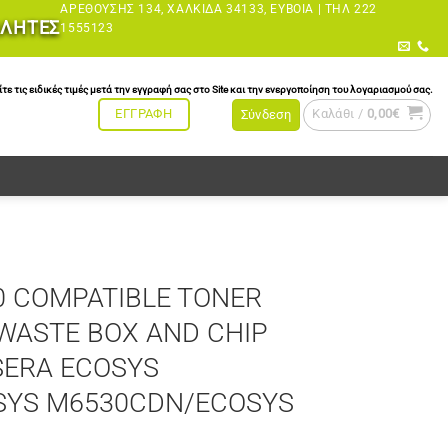
ΑΡΕΘΟΎΣΗΣ 134, ΧΑΛΚΊΔΑ 34133, ΕΎΒΟΙΑ |
ΤΗΛ 222
ΩΛΗΤΕΣ
1555123
τις ειδικές τιμές μετά την εγγραφή σας στο Site και την ενεργοποίηση του λογαριασμού σας.
Καλάθι /
0,00
€
ΕΓΓΡΑΦΗ
Σύνδεση
0 COMPATIBLE TONER
WASTE BOX AND CHIP
SERA ECOSYS
SYS M6530CDN/ECOSYS