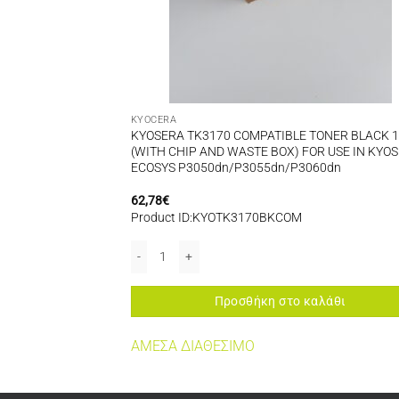
KYOCERA
ONER YELLOW 5K
KYOSERA TK3170 COMPATIBLE TONER BLACK 
R USE IN KYOSERA
(WITH CHIP AND WASTE BOX) FOR USE IN KYO
0
ECOSYS P3050dn/P3055dn/P3060dn
62,78
€
Product ID:KYOTK3170BKCOM
DN ποσότητα
S M5526CDN/M5526CDW/P5026CDN/P5026CDW ποσότητα
 YELLOW 5K (WITH CHIP AND WASTE BOX) FOR USE IN KYOSERA FSC2026/2
KYOSERA TK3170 COMPATIBLE TONER BLACK 15K (
αλάθι
Προσθήκη στο καλάθι
ΤΗΤΑ
ΑΜΕΣΑ ΔΙΑΘΕΣΙΜΟ