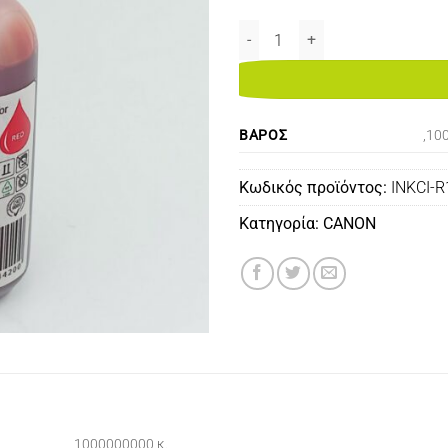
INK CI-R13 100ML FOR CANON BC
ΒΆΡΟΣ
,10
Κωδικός προϊόντος:
INKCI-
Κατηγορία:
CANON
,1000000000 κ.