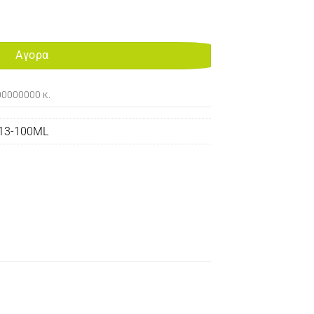
I-6/CLI-8 RED ποσότητα
Αγορα
00000000 κ.
R13-100ML