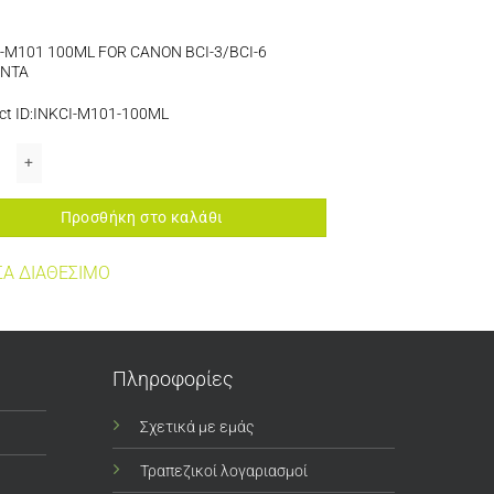
N
I-M101 100ML FOR CANON BCI-3/BCI-6
NTA
ct ID:INKCI-M101-100ML
I-M101 100ML FOR CANON BCI-3/BCI-6 MAGENTA ποσότητα
Προσθήκη στο καλάθι
Α ΔΙΑΘΕΣΙΜΟ
Πληροφορίες
Σχετικά με εμάς
Τραπεζικοί λογαριασμοί