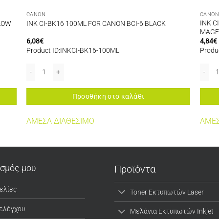
CANON
CANO
INK C
LLOW
INK CI-BK16 100ML FOR CANON BCI-6 BLACK
MAGE
6,08
€
4,84
€
Product ID:INKCI-BK16-100ML
Produ
 ποσότητα
INK CI-BK16 100ML FOR CANON BCI-6 BLACK ποσότητα
INK C
Προσθήκη στο καλάθι
ΑΜΕΣΑ ΔΙΑΘΕΣΙΜΟ
ΑΜΕΣ
ασμός μου
Προϊόντα
ελίες
Toner Εκτυπωτών Laser
 ελέγχου
Μελάνια Εκτυπωτών Inkjet