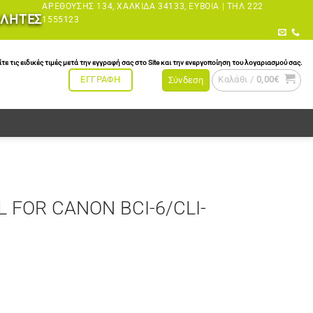
ΑΡΕΘΟΎΣΗΣ 134, ΧΑΛΚΊΔΑ 34133, ΕΎΒΟΙΑ |
ΤΗΛ 222
ΩΛΗΤΕΣ
1555123
τις ειδικές τιμές μετά την εγγραφή σας στο Site και την ενεργοποίηση του λογαριασμού σας.
Καλάθι /
0,00
€
ΕΓΓΡΑΦΗ
Σύνδεση
L FOR CANON BCI-6/CLI-