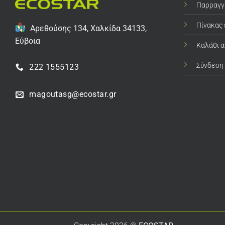
Παρραγγ
Πίνακας
Αρεθούσης 134, Χαλκίδα 34133,
Εύβοια
Καλάθι 
Σύνδεση
222 1555123
magoutasg@ecostar.gr