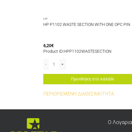
HP
T HP P1505
HP P1102 WASTE SECTION WITH ONE OPC PIN
435A) CARTRIDG
6,20
€
T
Product ID:HPP1102WASTESECTION
τητα
P P1505 (CB436A) INTO P1005/1006 (CB435A) CARTRIDG ποσότητα
HP P1102 WASTE SECTION WITH ONE OPC PIN ποσ
αλάθι
Προσθήκη στο καλάθι
ΤΗΤΑ
ΠΕΡΙΟΡΙΣΜΕΝΗ ΔΙΑΘΕΣΙΜΟΤΗΤΑ
Ο Λογαρι