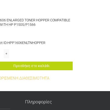
1606 ENLARGED TONER HOPPER COMPATIBLE
WITH HP P1505/P1566
ct ID:HPP1606ENLTNHOPPER
0/M476/M251/M276/M351/M375/M451/M475; CP1215/1515/1518/1525/2020/202
606 ENLARGED TONER HOPPER COMPATIBLE ALSO WITH HP P1505/P1566 πο
Προσθήκη στο καλάθι
ΟΡΙΣΜΕΝΗ ΔΙΑΘΕΣΙΜΟΤΗΤΑ
Πληροφορίες