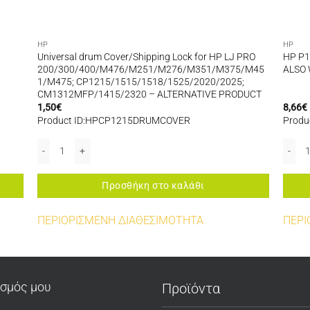
HP
HP
Universal drum Cover/Shipping Lock for HP LJ PRO
HP P
200/300/400/M476/M251/M276/M351/M375/M45
ALSO 
1/M475; CP1215/1515/1518/1525/2020/2025;
CM1312MFP/1415/2320 – ALTERNATIVE PRODUCT
1,50
€
8,66
€
Product ID:HPCP1215DRUMCOVER
Produ
ότητα
Universal drum Cover/Shipping Lock for HP LJ PRO 200/300/40
HP P1
Προσθήκη στο καλάθι
ΠΕΡΙΟΡΙΣΜΕΝΗ ΔΙΑΘΕΣΙΜΟΤΗΤΑ
ΠΕΡΙ
ασμός μου
Προϊόντα