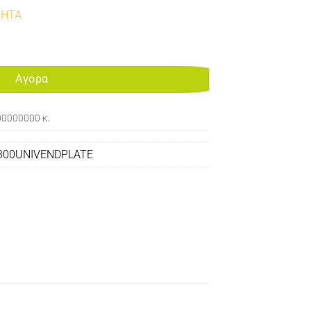
ΤΗΤΑ
75/PRO 400/M471/M475MFP/M476/CM2320/CP2025 UNIVERSALL EN
Αγορα
00000000 κ.
300UNIVENDPLATE