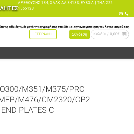
ΑΡΕΘΟΎΣΗΣ 134, ΧΑΛΚΊΔΑ 34133, ΕΎΒΟΙΑ |
ΤΗΛ 222
ΩΛΗΤΕΣ
1555123
τις ειδικές τιμές μετά την εγγραφή σας στο Site και την ενεργοποίηση του λογαριασμού σας.
Καλάθι /
0,00
€
ΕΓΓΡΑΦΗ
Σύνδεση
RO300/M351/M375/PRO
MFP/M476/CM2320/CP2
 END PLATES C