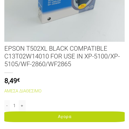
EPSON T502XL BLACK COMPATIBLE
C13T02W14010 FOR USE IN XP-5100/XP-
5105/WF-2860/WF2865
8,49
€
ΑΜΕΣΑ ΔΙΑΘΕΣΙΜΟ
EPSON T502XL BLACK COMPATIBLE C13T02W14010 FOR USE IN XP
Αγορα