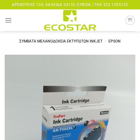
Μετάβαση
ΑΡΕΘΟΎΣΗΣ 134, ΧΑΛΚΊΔΑ 34133, ΕΎΒΟΙΑ |
ΤΗΛ 222 1555123
στο
περιεχόμενο
ΣΥΜΒΑΤΑ ΜΕΛΑΝΟΔΟΧΕΙΑ ΕΚΤΥΠΩΤΩΝ INKJET
/
EPSON