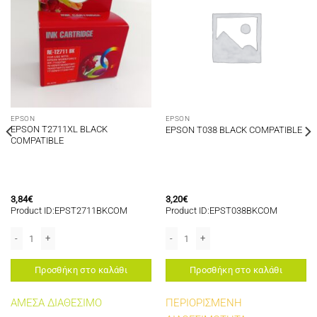
EPSON
EPSON
EPSON T2711XL BLACK
EPSON T038 BLACK COMPATIBLE
COMPATIBLE
3,84
€
3,20
€
Product ID:EPST2711BKCOM
Product ID:EPST038BKCOM
378XL YELLOW) FOR USE IN EXPRESSION PHOTO XP15000/XP8000 Series/XP800
EPSON T2711XL BLACK COMPATIBLE ποσότητα
EPSON T038 BLACK COMPATIBLE ποσό
Προσθήκη στο καλάθι
Προσθήκη στο καλάθι
ΑΜΕΣΑ ΔΙΑΘΕΣΙΜΟ
ΠΕΡΙΟΡΙΣΜΕΝΗ