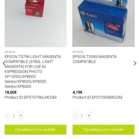
EPSON
EPSON
EPSON T3796 LIGHT MAGENTA
EPSON T0593 MAGENTA
COMPATIBLE (378XL LIGHT
COMPATIBLE
MAGENTA) FOR USE IN
EXPRESSION PHOTO
XP15000/XP8000
Series/XP8005/XP8500
Series/XP8505
18,60
€
4,19
€
Product ID:EPST3796LMCOM
Product ID:EPST0593MCOM
ATIBLE ποσότητα
EPSON T3796 LIGHT MAGENTA COMPATIBLE (378XL LIGHT MAGENTA) FOR USE
EPSON T0593 MAGENTA COMPATIBLE 
Προσθήκη στο καλάθι
Προσθήκη στο καλάθι