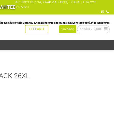
ΑΡΕΘΟΎΣΗΣ 134, ΧΑΛΚΊΔΑ 34133, ΕΎΒΟΙΑ |
ΤΗΛ 222
ΩΛΗΤΕΣ
1555123
τις ειδικές τιμές μετά την εγγραφή σας στο Site και την ενεργοποίηση του λογαριασμού σας.
Καλάθι /
0,00
€
ΕΓΓΡΑΦΗ
Σύνδεση
ACK 26XL
τητα