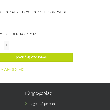
 T1814XL YELLOW T18144013 COMPATIBLE
ct ID:EPST1814XLYCOM
SE IN EXPRESSION PHOTO XP15000/XP8000 Series/XP8005/XP8500 Series/
 T1814XL YELLOW T18144013 COMPATIBLE ποσότητα
Προσθήκη στο καλάθι
Α ΔΙΑΘΕΣΙΜΟ
Πληροφορίες
Σχετικά με εμάς