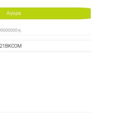
Αγορα
00000000 κ.
621BKCOM