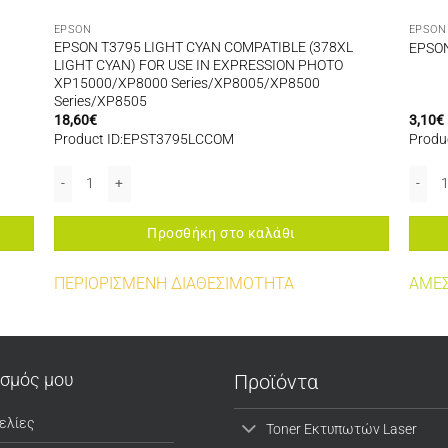
EPSON
EPSON
EPSON T3795 LIGHT CYAN COMPATIBLE (378XL
EPSON
LIGHT CYAN) FOR USE IN EXPRESSION PHOTO
XP15000/XP8000 Series/XP8005/XP8500
Series/XP8505
18,60
€
3,10
€
Product ID:EPST3795LCCOM
Produ
EPSON T3795 LIGHT CYAN COMPATIBLE (378XL LIGHT CYAN) FOR U
EPSON
Προσθήκη στο καλάθι
ΠΕΡΙΟΡΙΣΜΕΝΗ ΔΙΑΘΕΣΙΜΟΤΗΤΑ
ΑΜΕΣ
ασμός μου
Προϊόντα
ελίες
Toner Εκτυπωτών Laser