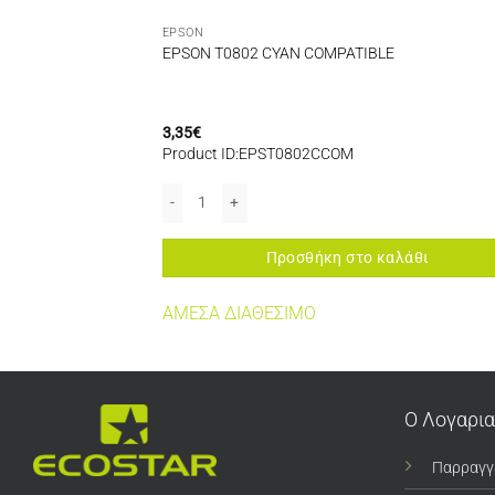
EPSON
IBLE
EPSON T0802 CYAN COMPATIBLE
3,35
€
Product ID:EPST0802CCOM
LE ποσότητα
EPSON T0802 CYAN COMPATIBLE ποσότητα
αλάθι
Προσθήκη στο καλάθι
ΑΜΕΣΑ ΔΙΑΘΕΣΙΜΟ
Ο Λογαρι
Παρραγγ