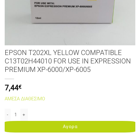
EPSON T202XL YELLOW COMPATIBLE
C13T02H44010 FOR USE IN EXPRESSION
PREMIUM XP-6000/XP-6005
7,44
€
ΑΜΕΣΑ ΔΙΑΘΕΣΙΜΟ
EPSON T202XL YELLOW COMPATIBLE C13T02H44010 FOR USE IN E
Αγορα