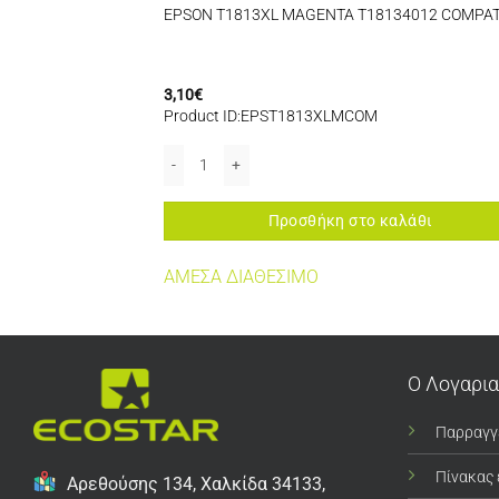
MPATIBLE
EPSON T1813XL MAGENTA T18134012 COMPAT
3,10
€
Product ID:EPST1813XLMCOM
TIBLE ποσότητα
EPSON T1813XL MAGENTA T18134012 COMPATIBLE
αλάθι
Προσθήκη στο καλάθι
ΑΜΕΣΑ ΔΙΑΘΕΣΙΜΟ
Ο Λογαρι
Παρραγγ
Πίνακας
Αρεθούσης 134, Χαλκίδα 34133,