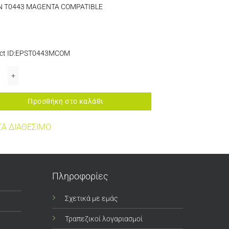
N T0443 MAGENTA COMPATIBLE
ct ID:EPST0443MCOM
 T0443 MAGENTA COMPATIBLE ποσότητα
Προσθήκη στο καλάθι
Α ΔΙΑΘΕΣΙΜΟ
Πληροφορίες
Σχετικά με εμάς
Τραπεζικοί λογαριασμοί