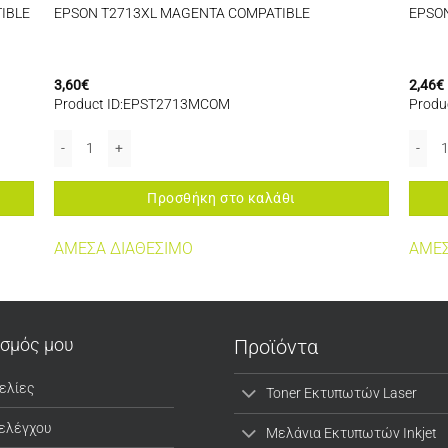
IBLE
EPSON T2713XL MAGENTA COMPATIBLE
EPSO
3,60
€
2,46
€
Product ID:EPST2713MCOM
Produ
 ποσότητα
EPSON T2713XL MAGENTA COMPATIBLE ποσότητα
EPSON
Προσθήκη στο καλάθι
ΑΜΕΣΑ ΔΙΑΘΕΣΙΜΟ
ΑΜΕΣ
ασμός μου
Προϊόντα
ελίες
Toner Εκτυπωτών Laser
 ελέγχου
Μελάνια Εκτυπωτών Inkjet