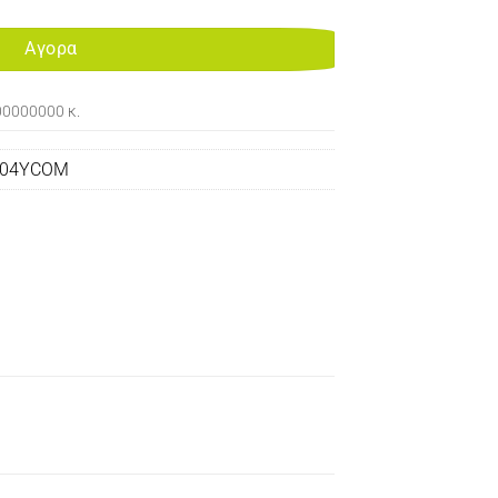
Αγορα
00000000 κ.
804YCOM