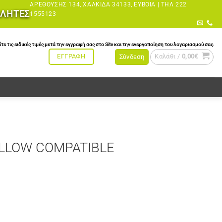
ΑΡΕΘΟΎΣΗΣ 134, ΧΑΛΚΊΔΑ 34133, ΕΎΒΟΙΑ |
ΤΗΛ 222
ΩΛΗΤΕΣ
1555123
τις ειδικές τιμές μετά την εγγραφή σας στο Site και την ενεργοποίηση του λογαριασμού σας.
Καλάθι /
0,00
€
ΕΓΓΡΑΦΗ
Σύνδεση
ELLOW COMPATIBLE
BLE ποσότητα