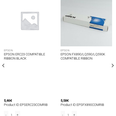
EPSON
EPSON
EPSON ERC23 COMPATIBLE
EPSON FX890/LQ590/LQ590K
RIBBON BLACK
COMPATIBLE RIBBON
5,46
€
5,58
€
Product ID:EPSERC23COMRIB
Product ID:EPSFX890COMRIB
M820/M825/TM-U150/TM-H6000/TM-U675/TM-U420/TM-H6000Ⅱ(SLIP)/SHARP ER
000/LQ1060/LQ2500/LQ2500C/LQ860/LQ670/LQ670K/LQ670K+/LQ756/LQ680/LQ
EPSON ERC23 COMPATIBLE RIBBON BLACK ποσότητα
EPSON FX890/LQ590/LQ590K COMPATI