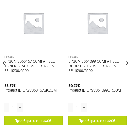
EPSON
EPSON
EPSON S050167 COMPATIBLE
EPSON S051099 COMPATIBLE
TONER BLACK 3K FOR USE IN
DRUM UNIT 20K FOR USE IN
EPL6200/6200L
EPL6200/6200L
38,87
€
36,27
€
Product ID:EPSS050167BKCOM
Product ID:EPSS051099DRCOM
CE AL-M310DN, AL-M310DTN, AL-M320DN, AL-M320DTN ποσότητα
ER CYAN 2,7K FOR USE IN EPSON ACULASER C1600/CX16 ποσότητα
EPSON S050167 COMPATIBLE TONER BLACK 3K FOR USE IN EPL6200/6200L π
EPSON S051099 COMPATIBLE DRUM UNI
Προσθήκη στο καλάθι
Προσθήκη στο καλάθι