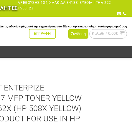
ΑΡΕΘΟΎΣΗΣ 134, ΧΑΛΚΊΔΑ 34133, ΕΎΒΟΙΑ |
ΤΗΛ 222
ΩΛΗΤΕΣ
1555123
τις ειδικές τιμές μετά την εγγραφή σας στο Site και την ενεργοποίηση του λογαριασμού σας.
Καλάθι /
0,00
€
ΕΓΓΡΑΦΗ
Σύνδεση
T ENTERPIZE
7 MFP TONER YELLOW
362X (HP 508X YELLOW)
ODUCT FOR USE IN HP