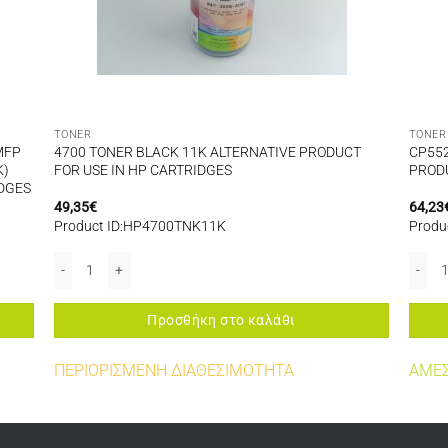
TONER
TONER
MFP
4700 TONER BLACK 11K ALTERNATIVE PRODUCT
CP552
K)
FOR USE IN HP CARTRIDGES
PRODU
IDGES
49,35
€
64,23
Product ID:HP4700TNK11K
Produ
PRODUCT FOR USE IN HP CARTRIDGES ποσότητα
IES TONER BLACK 11K CE400X (507X BLACK) ALTERNATIVE PRODUCT FOR 
4700 TONER BLACK 11K ALTERNATIVE PRODUCT FOR USE IN HP CA
CP552
Προσθήκη στο καλάθι
ΠΕΡΙΟΡΙΣΜΕΝΗ ΔΙΑΘΕΣΙΜΟΤΗΤΑ
ΑΜΕΣ