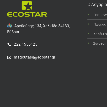
Ο Λογαρι
Παρραγγ
Πίνακας
Αρεθούσης 134, Χαλκίδα 34133,
Εύβοια
Καλάθι 
Σύνδεση
222 1555123
magoutasg@ecostar.gr