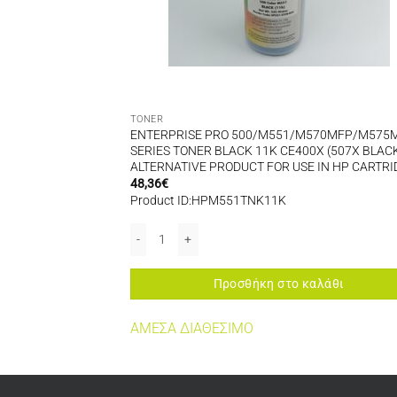
TONER
/M452/M477/M377
ENTERPRISE PRO 500/M551/M570MFP/M575
01X) MPT-252
SERIES TONER BLACK 11K CE400X (507X BLAC
 IN HP CARTRIDGES
ALTERNATIVE PRODUCT FOR USE IN HP CARTR
48,36
€
Product ID:HPM551TNK11K
ERNATIVE PRODUCT FOR USE IN HP CARTRIDGES ποσότητα
/M477/M377 TONER CYAN 2,3K CF401X (HP 201X) MPT-252 ALTERNATIVE 
ENTERPRISE PRO 500/M551/M570MFP/M575MFP SER
αλάθι
Προσθήκη στο καλάθι
ΤΗΤΑ
ΑΜΕΣΑ ΔΙΑΘΕΣΙΜΟ