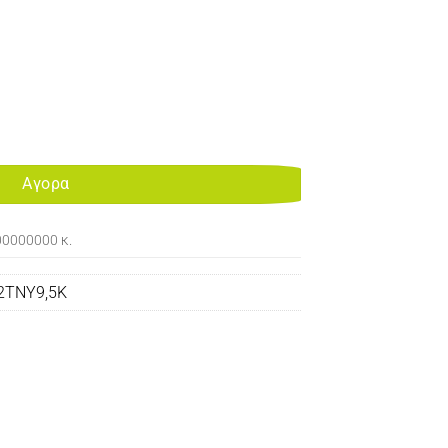
52/M553/M557 MFP TONER YELLOW 9,5K (160gr) CF362X (HP 508X 
Αγορα
00000000 κ.
2TNY9,5K