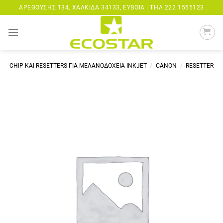
Μετάβαση
ΑΡΕΘΟΎΣΗΣ 134, ΧΑΛΚΊΔΑ 34133, ΕΎΒΟΙΑ |
ΤΗΛ 222 1555123
στο
περιεχόμενο
CHIP ΚΑΙ RESETTERS ΓΙΑ ΜΕΛΑΝΟΔΟΧΕΙΑ INKJET
/
CANON
/
RESETTER