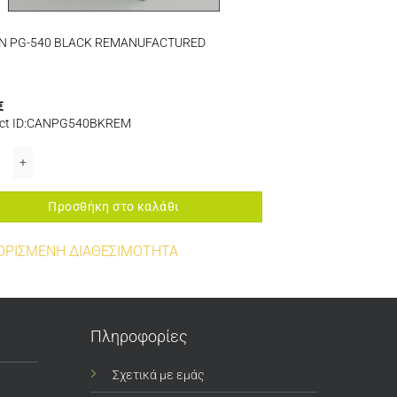
N
N PG-540 BLACK REMANUFACTURED
€
ct ID:CANPG540BKREM
TM-205/TM-300/TM-305/TM-350/TM-355 ποσότητα
 PG-540 BLACK REMANUFACTURED ποσότητα
Προσθήκη στο καλάθι
ΟΡΙΣΜΕΝΗ ΔΙΑΘΕΣΙΜΟΤΗΤΑ
Πληροφορίες
Σχετικά με εμάς