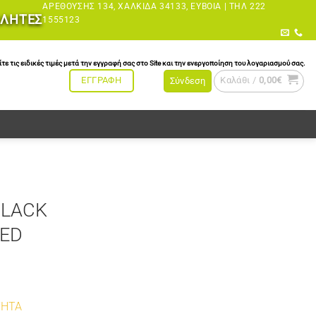
ΑΡΕΘΟΎΣΗΣ 134, ΧΑΛΚΊΔΑ 34133, ΕΎΒΟΙΑ |
ΤΗΛ 222
ΩΛΗΤΕΣ
1555123
τις ειδικές τιμές μετά την εγγραφή σας στο Site και την ενεργοποίηση του λογαριασμού σας.
Καλάθι /
0,00
€
ΕΓΓΡΑΦΗ
Σύνδεση
BLACK
ED
ΤΗΤΑ