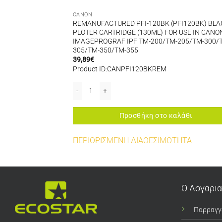
CANON
REMANUFACTURED PFI-120BK (PFI120BK) BLA
ACTURED
PLOTER CARTRIDGE (130ML) FOR USE IN CANO
IMAGEPROGRAF IPF TM-200/TM-205/TM-300/
305/TM-350/TM-355
39,89
€
Product ID:CANPFI120BKREM
AGEPROGRAF IPF670/IPF680/IPF685/IPF770/IPF780/IPF785 ποσότητα
URED ποσότητα
REMANUFACTURED PFI-120BK (PFI120BK) BLACK P
αλάθι
Προσθήκη στο καλάθι
ΤΗΤΑ
ΠΕΡΙΟΡΙΣΜΕΝΗ ΔΙΑΘΕΣΙΜΟΤΗΤΑ
Ο Λογαρι
Παρραγγ