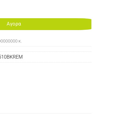
ACTURED ποσότητα
Αγορα
00000000 κ.
510BKREM