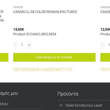
CANON
CANO
CK
CANON CL-38 COLOR REMANUFACTURED
CANO
N
TM-
13,95
€
12,93
Product ID:CANCL38CLREM
Produ
LOTER CARTRIDGE (130ML) FOR USE IN CANON IMAGEPROGRAF IPF TM-200/
CANON CL-38 COLOR REMANUFACTURED ποσότητα
CANON
Προσθήκη στο καλάθι
ΠΕΡΙΟΡΙΣΜΕΝΗ ΔΙΑΘΕΣΙΜΟΤΗΤΑ
ΠΕΡΙ
ασμός μου
Προϊόντα
ελίες
Toner Εκτυπωτών Laser