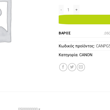
CANON PG-510 BLACK REMANUF
ΒΆΡΟΣ
,05
Κωδικός προϊόντος:
CANPG
Κατηγορία:
CANON
,0500000000 κ.